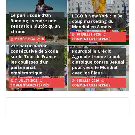
Le pari risqué d’On
LEGO à New York : le 3e
Running : vendre une
coup marketing du
sensation plutôt qu’un
Mondial en 8 mois
chrono
10 JUILLET 2026
2 AOÛT 2026
0
COMMENTAIRES FERMÉS
23e participation
consécutive de Škoda
Pourquoi le Crédit
sur le Tour de France :
Agricole troque la pub
les coulisses d’un
classique contre BeReal
partenariat
pour vivre le Mondial
emblématique
avec les Bleus
7 JUILLET 2026
6 JUILLET 2026
COMMENTAIRES FERMÉS
COMMENTAIRES FERMÉS