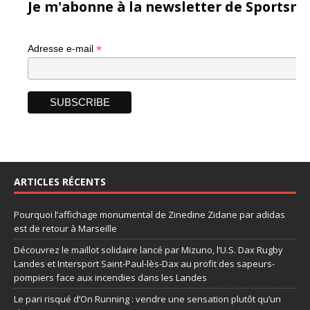
Je m'abonne à la newsletter de Sportsma
*
Adresse e-mail
ARTICLES RÉCENTS
Pourquoi l’affichage monumental de Zinedine Zidane par adidas
est de retour à Marseille
Découvrez le maillot solidaire lancé par Mizuno, l’U.S. Dax Rugby
Landes et Intersport Saint-Paul-lès-Dax au profit des sapeurs-
pompiers face aux incendies dans les Landes
Le pari risqué d’On Running : vendre une sensation plutôt qu’un