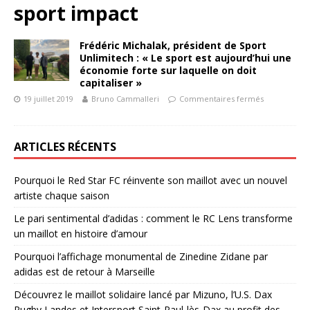
sport impact
Frédéric Michalak, président de Sport
Unlimitech : « Le sport est aujourd’hui une
économie forte sur laquelle on doit
capitaliser »
19 juillet 2019
Bruno Cammalleri
Commentaires fermés
ARTICLES RÉCENTS
Pourquoi le Red Star FC réinvente son maillot avec un nouvel
artiste chaque saison
Le pari sentimental d’adidas : comment le RC Lens transforme
un maillot en histoire d’amour
Pourquoi l’affichage monumental de Zinedine Zidane par
adidas est de retour à Marseille
Découvrez le maillot solidaire lancé par Mizuno, l’U.S. Dax
Rugby Landes et Intersport Saint-Paul-lès-Dax au profit des