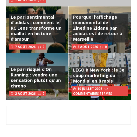
7 AOÛT 2026
0
Le pari sentimental
Pourquoi l’affichage
d’adidas : comment le
monumental de
RC Lens transforme un
Zinedine Zidane par
maillot en histoire
adidas est de retour à
d’amour
Marseille
7 AOÛT 2026
0
6 AOÛT 2026
0
Le pari risqué d’On
LEGO à New York : le 3e
Running : vendre une
coup marketing du
sensation plutôt qu’un
Mondial en 8 mois
chrono
10 JUILLET 2026
2 AOÛT 2026
0
COMMENTAIRES FERMÉS