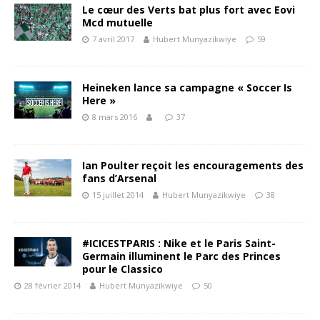
Le cœur des Verts bat plus fort avec Eovi
Mcd mutuelle
7 avril 2017
Hubert Munyazikwiye
59
Heineken lance sa campagne « Soccer Is
Here »
8 mars 2016
37
Ian Poulter reçoit les encouragements des
fans d’Arsenal
15 juillet 2014
Hubert Munyazikwiye
38
#ICICESTPARIS : Nike et le Paris Saint-
Germain illuminent le Parc des Princes
pour le Classico
28 février 2014
Hubert Munyazikwiye
50