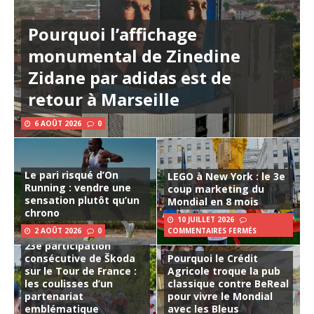
Pourquoi l’affichage
monumental de Zinedine
Zidane par adidas est de
retour à Marseille
6 AOÛT 2026
0
Le pari risqué d’On
LEGO à New York : le 3e
Running : vendre une
coup marketing du
sensation plutôt qu’un
Mondial en 8 mois
chrono
10 JUILLET 2026
2 AOÛT 2026
0
COMMENTAIRES FERMÉS
23e participation
consécutive de Škoda
Pourquoi le Crédit
sur le Tour de France :
Agricole troque la pub
les coulisses d’un
classique contre BeReal
partenariat
pour vivre le Mondial
emblématique
avec les Bleus