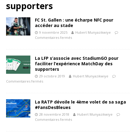
supporters
FC St. Gallen : une écharpe NFC pour
accéder au stade
9 novembre 2025
Hubert Munyazikwiye
Commentaires fermés
La LFP s’associe avec StadiumGO pour
faciliter l’expérience MatchDay des
supporters
29 octobre 2019
Hubert Munyazikwiye
Commentaires fermés
La RATP dévoile le 4ème volet de sa saga
#FansDesBleues
28 novembre 2018
Hubert Munyazikwiye
Commentaires fermés