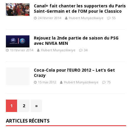
Canal+ fait chanter les supporters du Paris
Saint-Germain et de l’OM pour le Classico
24 février 2014
Hubert Munyazikwiye
55
Rejouez la 2nde partie de saison du PSG
avec NIVEA MEN
13 février 2014
Hubert Munyazikwiye
34
Coca-Cola pour l’EURO 2012 – Let’s Get
Crazy
15 mai 2012
Hubert Munyazikwiye
75
1
2
»
ARTICLES RÉCENTS