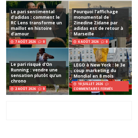
Le pari sentimental
Pourquoi l’affichage
d’adidas : comment le
monumental de
RC Lens transforme un
Zinedine Zidane par
maillot en histoire
adidas est de retour à
d’amour
Marseille
7 AOÛT 2026
0
6 AOÛT 2026
0
Le pari risqué d’On
LEGO à New York : le 3e
Running : vendre une
coup marketing du
sensation plutôt qu’un
Mondial en 8 mois
chrono
10 JUILLET 2026
2 AOÛT 2026
0
COMMENTAIRES FERMÉS