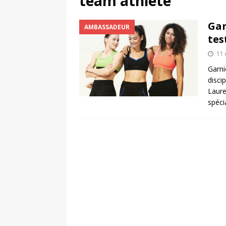
team athlete
[ 4 août 2026 ]
Découvrez le maillot so
Gar
AMBASSADEUR
Saint-Paul-lès-Dax au profit des sape
tes
[ 2 août 2026 ]
Le pari risqué d’On Ru
11 
[ 7 août 2026 ]
Pourquoi le Red Star FC
Garni
disci
ACTIVATION
Laure
spéci