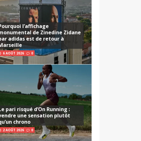
Pourquoi l’affichage
monumental de Zinedine Zidane
par adidas est de retour à
Marseille
6 AOÛT 2026
0
Le pari risqué d’On Running :
vendre une sensation plutôt
qu’un chrono
2 AOÛT 2026
0