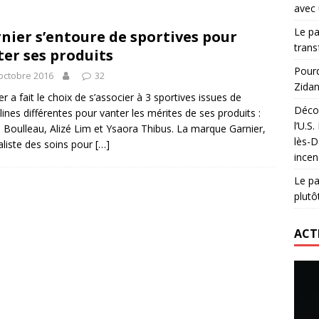
avec 
lidaire lancé par Mizuno, l’U.S. Dax Rugby Landes et Intersport
Le pa
nier s’entoure de sportives pour
urs-pompiers face aux incendies dans les Landes
RUGBY
trans
ter ses produits
nning : vendre une sensation plutôt qu’un chrono
ACTIVATION
Pourq
octobre 2016
32
Zidan
 réinvente son maillot avec un nouvel artiste chaque saison
er a fait le choix de s’associer à 3 sportives issues de
Décou
plines différentes pour vanter les mérites de ses produits :
l’U.S
 Boulleau, Alizé Lim et Ysaora Thibus. La marque Garnier,
lès-D
aliste des soins pour
[…]
incen
Le pa
plutô
ACT