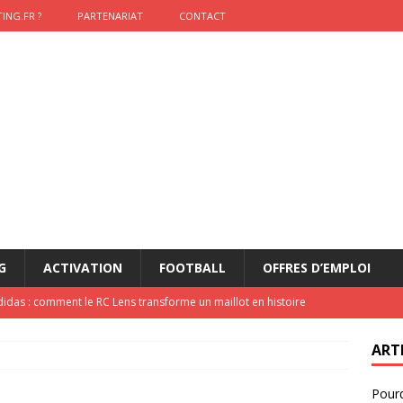
ING.FR ?
PARTENARIAT
CONTACT
G
ACTIVATION
FOOTBALL
OFFRES D’EMPLOI
didas : comment le RC Lens transforme un maillot en histoire
ART
onumental de Zinedine Zidane par adidas est de retour à
Pourq