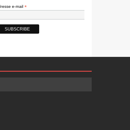
*
*
resse e-mail