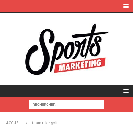
ACCUEIL
team nike golf