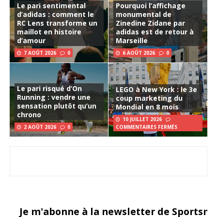
Le pari sentimental
Pourquoi l’affichage
d’adidas : comment le
monumental de
RC Lens transforme un
Zinedine Zidane par
maillot en histoire
adidas est de retour à
d’amour
Marseille
7 AOÛT 2026
0
6 AOÛT 2026
0
Le pari risqué d’On
LEGO à New York : le 3e
Running : vendre une
coup marketing du
sensation plutôt qu’un
Mondial en 8 mois
chrono
10 JUILLET 2026
2 AOÛT 2026
0
COMMENTAIRES FERMÉS
Je m'abonne à la newsletter de Sportsma