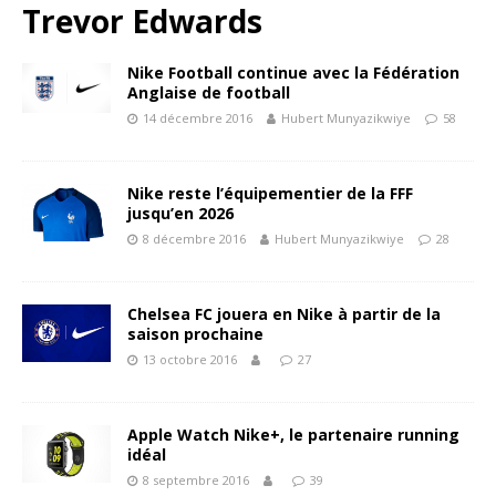
Trevor Edwards
Nike Football continue avec la Fédération
Anglaise de football
14 décembre 2016
Hubert Munyazikwiye
58
Nike reste l’équipementier de la FFF
jusqu’en 2026
8 décembre 2016
Hubert Munyazikwiye
28
Chelsea FC jouera en Nike à partir de la
saison prochaine
13 octobre 2016
27
Apple Watch Nike+, le partenaire running
idéal
8 septembre 2016
39