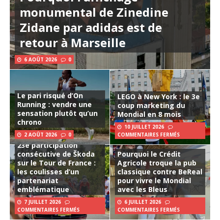
monumental de Zinedine
Zidane par adidas est de
retour à Marseille
6 AOÛT 2026
0
Le pari risqué d’On
LEGO à New York : le 3e
Running : vendre une
coup marketing du
sensation plutôt qu’un
Mondial en 8 mois
chrono
10 JUILLET 2026
2 AOÛT 2026
0
COMMENTAIRES FERMÉS
23e participation
consécutive de Škoda
Pourquoi le Crédit
sur le Tour de France :
Agricole troque la pub
les coulisses d’un
classique contre BeReal
partenariat
pour vivre le Mondial
emblématique
avec les Bleus
7 JUILLET 2026
6 JUILLET 2026
COMMENTAIRES FERMÉS
COMMENTAIRES FERMÉS