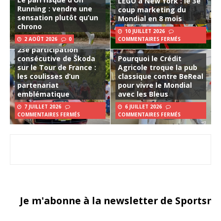
LEGO à New York : le 3e
Running : vendre une
coup marketing du
sensation plutôt qu’un
Mondial en 8 mois
chrono
10 JUILLET 2026
2 AOÛT 2026
0
COMMENTAIRES FERMÉS
23e participation
consécutive de Škoda
Pourquoi le Crédit
sur le Tour de France :
Agricole troque la pub
les coulisses d’un
classique contre BeReal
partenariat
pour vivre le Mondial
emblématique
avec les Bleus
7 JUILLET 2026
6 JUILLET 2026
COMMENTAIRES FERMÉS
COMMENTAIRES FERMÉS
Je m'abonne à la newsletter de Sportsma