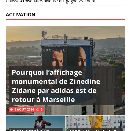
Chassé-croisé Nike-adidas : qui gagne vraiment
ACTIVATION
Pourquoi l’affichage
monumental de Zinedine
Zidane par adidas est de
retour à Marseille
6 AOÛT 2026
0
Le pari risqué d’On