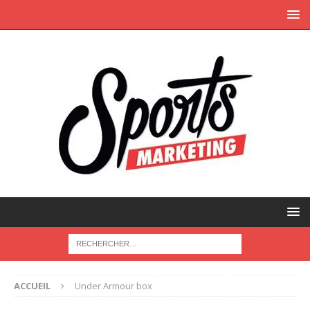
ACCUEIL
Under Armour box