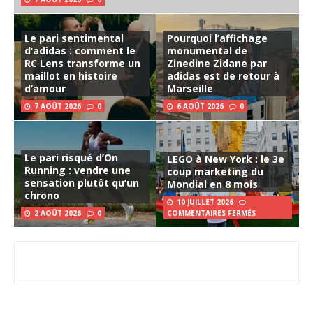
Le pari sentimental
Pourquoi l’affichage
d’adidas : comment le
monumental de
RC Lens transforme un
Zinedine Zidane par
maillot en histoire
adidas est de retour à
d’amour
Marseille
7 AOÛT 2026
0
6 AOÛT 2026
0
Le pari risqué d’On
LEGO à New York : le 3e
Running : vendre une
coup marketing du
sensation plutôt qu’un
Mondial en 8 mois
chrono
10 JUILLET 2026
2 AOÛT 2026
0
COMMENTAIRES FERMÉS