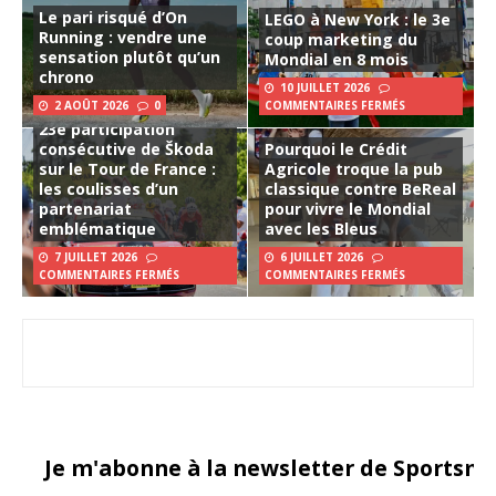
Le pari risqué d’On
LEGO à New York : le 3e
Running : vendre une
coup marketing du
sensation plutôt qu’un
Mondial en 8 mois
chrono
10 JUILLET 2026
2 AOÛT 2026
0
COMMENTAIRES FERMÉS
23e participation
consécutive de Škoda
Pourquoi le Crédit
sur le Tour de France :
Agricole troque la pub
les coulisses d’un
classique contre BeReal
partenariat
pour vivre le Mondial
emblématique
avec les Bleus
7 JUILLET 2026
6 JUILLET 2026
COMMENTAIRES FERMÉS
COMMENTAIRES FERMÉS
Je m'abonne à la newsletter de Sportsma