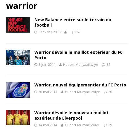
warrior
New Balance entre sur le terrain du
football
6 février 2015
57
Warrior dévoile le maillot extérieur du FC
Porto
8 juin 2014
Hubert Munyazikwiye
32
Warrior, nouvel équipementier du FC Porto
30 mai 2014
Hubert Munyazikwiye
50
Warrior dévoile le nouveau maillot
extérieur de Liverpool
14 mai 2014
Hubert Munyazikwiye
39