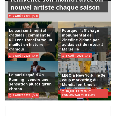
nouvel artiste chaque saison
7 AOÛT 2026
0
Le pari sentimental
Pourquoi l’affichage
d’adidas : comment le
monumental de
RC Lens transforme un
Zinedine Zidane par
maillot en histoire
adidas est de retour à
d’amour
Marseille
7 AOÛT 2026
0
6 AOÛT 2026
0
Le pari risqué d’On
LEGO à New York : le 3e
Running : vendre une
coup marketing du
sensation plutôt qu’un
Mondial en 8 mois
chrono
10 JUILLET 2026
2 AOÛT 2026
0
COMMENTAIRES FERMÉS