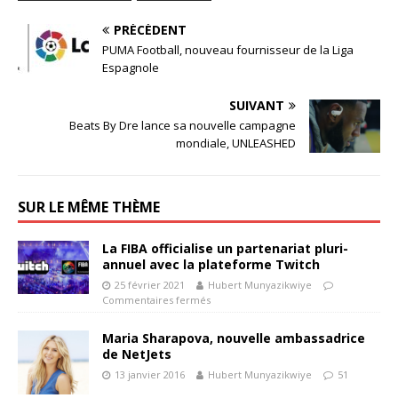
PRÉCÉDENT
PUMA Football, nouveau fournisseur de la Liga
Espagnole
SUIVANT
Beats By Dre lance sa nouvelle campagne
mondiale, UNLEASHED
SUR LE MÊME THÈME
La FIBA officialise un partenariat pluri-
annuel avec la plateforme Twitch
25 février 2021
Hubert Munyazikwiye
Commentaires fermés
Maria Sharapova, nouvelle ambassadrice
de NetJets
13 janvier 2016
Hubert Munyazikwiye
51