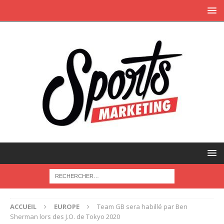
ACCUEIL
EUROPE
Team GB sera habillé par Ben
Sherman lors des J.O. de Tokyo 2020