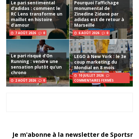
Le pari sentimental
Pourquoi l’affichage
d’adidas : comment le
monumental de
RC Lens transforme un
Zinedine Zidane par
maillot en histoire
adidas est de retour à
d’amour
Marseille
7 AOÛT 2026
0
6 AOÛT 2026
0
Le pari risqué d’On
LEGO à New York : le 3e
Running : vendre une
coup marketing du
sensation plutôt qu’un
Mondial en 8 mois
chrono
10 JUILLET 2026
2 AOÛT 2026
0
COMMENTAIRES FERMÉS
Je m'abonne à la newsletter de Sportsma