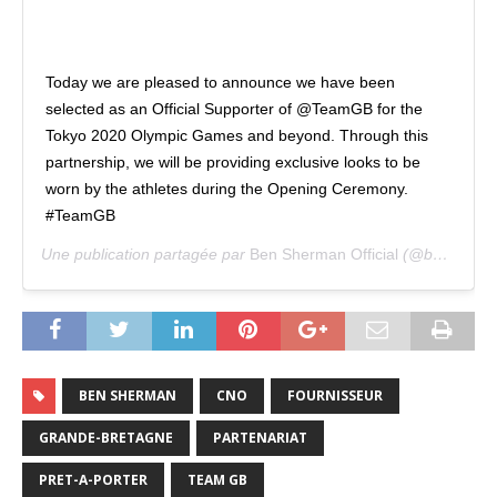
Today we are pleased to announce we have been
selected as an Official Supporter of @TeamGB for the
Tokyo 2020 Olympic Games and beyond. Through this
partnership, we will be providing exclusive looks to be
worn by the athletes during the Opening Ceremony.
#TeamGB
Une publication partagée par
Ben Sherman Official
(@benshermanofficial) le
BEN SHERMAN
CNO
FOURNISSEUR
GRANDE-BRETAGNE
PARTENARIAT
PRET-A-PORTER
TEAM GB