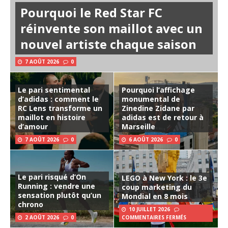
Pourquoi le Red Star FC
réinvente son maillot avec un
nouvel artiste chaque saison
7 AOÛT 2026
0
Le pari sentimental
Pourquoi l’affichage
d’adidas : comment le
monumental de
RC Lens transforme un
Zinedine Zidane par
maillot en histoire
adidas est de retour à
d’amour
Marseille
7 AOÛT 2026
0
6 AOÛT 2026
0
Le pari risqué d’On
LEGO à New York : le 3e
Running : vendre une
coup marketing du
sensation plutôt qu’un
Mondial en 8 mois
chrono
10 JUILLET 2026
2 AOÛT 2026
0
COMMENTAIRES FERMÉS