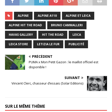
ALPINE
ALPINE A110
ALPINE ET LEICA
ALPINE HIT THE ROAD
BRUNO CAMMALLERI
HAVAS GALLERY
HIT THE ROAD
LEICA
LEICA STORE
LETIZIA LE FUR
PUBLICITÉ
PRÉCÉDENT
PUMA x Mon Petit Gazon : le maillot officiel est
disponible !
SUIVANT
Vincent Clerc, chasseur d’essais (Solar Editions)
SUR LE MÊME THÈME