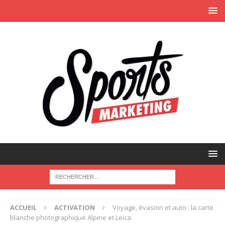
ACCUEIL
ACTIVATION
Voyage, évasion et auto : la carte
blanche photographique Alpine et Leica