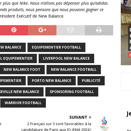
 plus que Nike. Nous n’allons pas dépenser plus qu’adidas.
rands produits, nous pensons que nous pouvons gagner ce
-Président Exécutif de New Balance.
EW BALANCE
EQUIPEMENTIER FOOTBALL
L EQUIPEMENTIER
LIVERPOOL NEW BALANCE
NEW BALANCE FOOT
NEW BALANCE FOOTBALL
IPEMENTIER
PORTO NEW BALANCE
PUBLICITÉ
SEVILLE NEW BALANCE
SPONSORING FOOTBALL
WARRIOR FOOTBALL
J
SUIVANT
e
2 Français sur 3 sont favorables à la
candidature de Paris aux JO d’été 2024 !
Ad