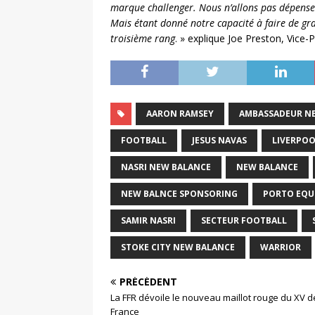
marque challenger. Nous n’allons pas dépenser
Mais étant donné notre capacité à faire de g
troisième rang
. » explique Joe Preston, Vice
AARON RAMSEY
AMBASSADEUR N
FOOTBALL
JESUS NAVAS
LIVERPOO
NASRI NEW BALANCE
NEW BALANCE
NEW BALNCE SPONSORING
PORTO EQU
SAMIR NASRI
SECTEUR FOOTBALL
STOKE CITY NEW BALANCE
WARRIOR
PRÉCÉDENT
La FFR dévoile le nouveau maillot rouge du XV d
France