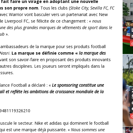
fait faire un virage en adoptant une nouvelle
ous son propre nom
. Tous les clubs (
Stoke City, Sevilla FC, FC
 avec Warrior vont basculer vers un partenariat avec New
e Liverpool FC, se félicite de ce changement :
« nous
une des plus grandes marques de vêtements de sport dans le
lub
».
s ambassadeurs de la marque pour ses produits football
Nasri
.
La marque se définie comme «
la marque des
vant son savoir-faire en proposant des produits innovants
autres disciplines. Les joueurs seront impliqués dans la
ssures.
ance Football a déclaré : «
Le sponsoring constitue une
ll et reflète les ambitions de croissance mondiale de la
059481119326210
uscule le secteur. Nike et adidas qui dominent le football
 qui est une marque déjà puissante. «
Nous sommes
une