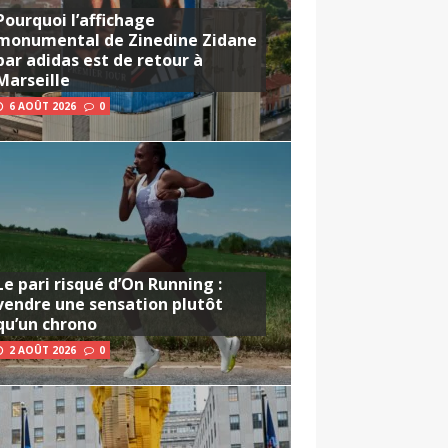
Pourquoi l’affichage
monumental de Zinedine Zidane
par adidas est de retour à
Marseille
6 AOÛT 2026
0
Le pari risqué d’On Running :
vendre une sensation plutôt
qu’un chrono
2 AOÛT 2026
0