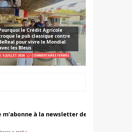
Pourquoi le Crédit Agricole
troque la pub classique contre
BeReal pour vivre le Mondial
avec les Bleus
6 JUILLET 2026
COMMENTAIRES FERMÉS
e m'abonne à la newsletter de Sportsmarketi
*
in
resse e-mail