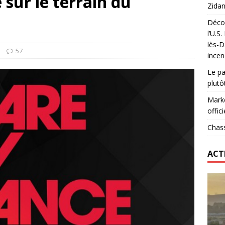
sur le terrain du
Zidan
Décou
das : qui gagne vraiment
FOOTBALL
l’U.S
lès-D
onumental de Zinedine Zidane par adidas est de retour à
57
incen
Le pa
plutô
Marke
offici
Chass
ACT