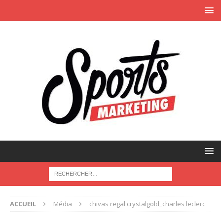
ACCUEIL
Média
chivas regal crystalgold_charles leclerc