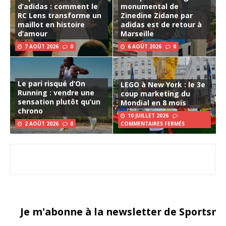
d’adidas : comment le
monumental de
RC Lens transforme un
Zinedine Zidane par
maillot en histoire
adidas est de retour à
d’amour
Marseille
7 AOÛT 2026
0
6 AOÛT 2026
0
Le pari risqué d’On
LEGO à New York : le 3e
Running : vendre une
coup marketing du
sensation plutôt qu’un
Mondial en 8 mois
chrono
10 JUILLET 2026
2 AOÛT 2026
0
COMMENTAIRES FERMÉS
Je m'abonne à la newsletter de Sportsma