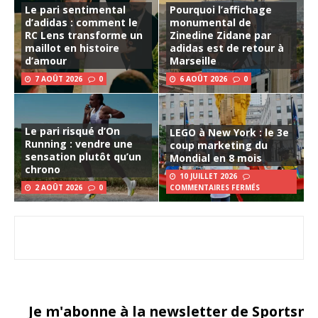
Le pari sentimental
Pourquoi l’affichage
d’adidas : comment le
monumental de
RC Lens transforme un
Zinedine Zidane par
maillot en histoire
adidas est de retour à
d’amour
Marseille
7 AOÛT 2026
0
6 AOÛT 2026
0
Le pari risqué d’On
LEGO à New York : le 3e
Running : vendre une
coup marketing du
sensation plutôt qu’un
Mondial en 8 mois
chrono
10 JUILLET 2026
2 AOÛT 2026
0
COMMENTAIRES FERMÉS
Je m'abonne à la newsletter de Sportsma