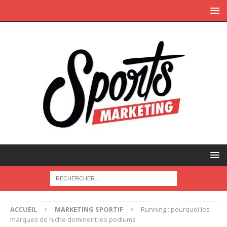
ACCUEIL
MARKETING SPORTIF
Running : pourquoi les
marques de niche dominent les podiums