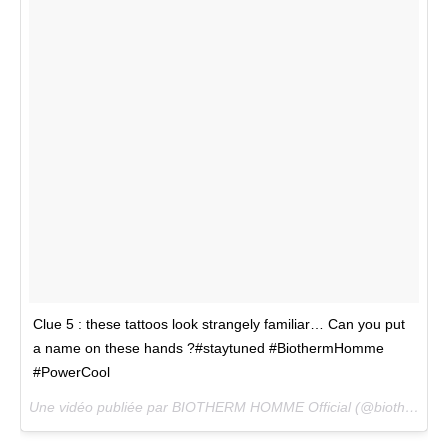
Clue 5 : these tattoos look strangely familiar… Can you put
a name on these hands ?#staytuned #BiothermHomme
#PowerCool
Une vidéo publiée par BIOTHERM HOMME Official (@biothermhomme) le