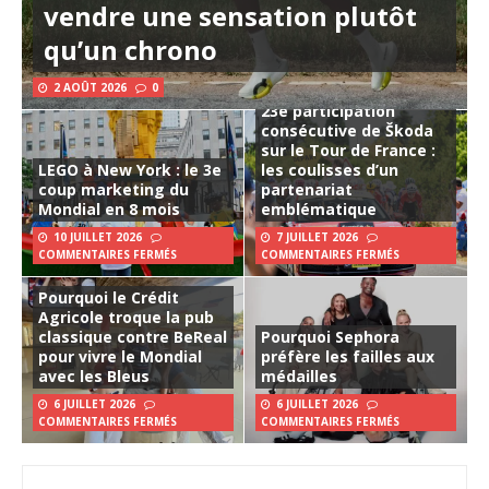
vendre une sensation plutôt
qu’un chrono
2 AOÛT 2026
0
23e participation
consécutive de Škoda
sur le Tour de France :
LEGO à New York : le 3e
les coulisses d’un
coup marketing du
partenariat
Mondial en 8 mois
emblématique
10 JUILLET 2026
7 JUILLET 2026
COMMENTAIRES FERMÉS
COMMENTAIRES FERMÉS
Pourquoi le Crédit
Agricole troque la pub
classique contre BeReal
Pourquoi Sephora
pour vivre le Mondial
préfère les failles aux
avec les Bleus
médailles
6 JUILLET 2026
6 JUILLET 2026
COMMENTAIRES FERMÉS
COMMENTAIRES FERMÉS