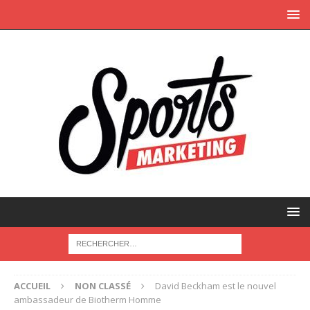
ACCUEIL
NON CLASSÉ
David Beckham est le nouvel
ambassadeur de Biotherm Homme