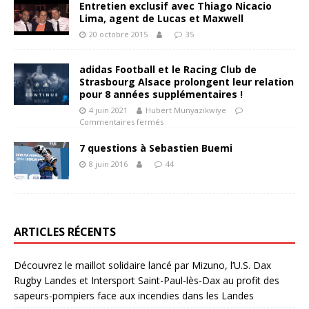
Entretien exclusif avec Thiago Nicacio
Lima, agent de Lucas et Maxwell
20 octobre 2015
35
adidas Football et le Racing Club de
Strasbourg Alsace prolongent leur relation
pour 8 années supplémentaires !
4 juin 2021
Hubert Munyazikwiye
Commentaires fermés
7 questions à Sebastien Buemi
8 juin 2016
44
ARTICLES RÉCENTS
Découvrez le maillot solidaire lancé par Mizuno, l’U.S. Dax
Rugby Landes et Intersport Saint-Paul-lès-Dax au profit des
sapeurs-pompiers face aux incendies dans les Landes