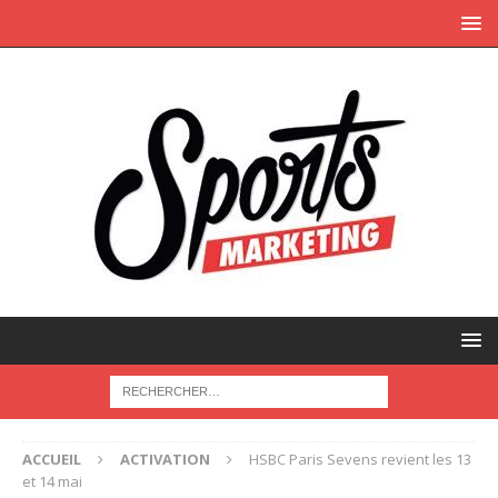
ACCUEIL
ACTIVATION
HSBC Paris Sevens revient les 13
et 14 mai