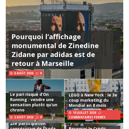
Pourquoi l’affichage
monumental de Zinedine
Zidane par adidas est de
retour à Marseille
6 AOÛT 2026
0
Le pari risqué d’On
LEGO à New York : le 3e
Running : vendre une
coup marketing du
sensation plutôt qu’un
Mondial en 8 mois
chrono
10 JUILLET 2026
2 AOÛT 2026
0
COMMENTAIRES FERMÉS
23e participation
consécutive de Škoda
Pourquoi le Crédit