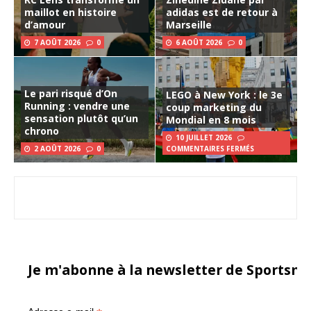
maillot en histoire
adidas est de retour à
d’amour
Marseille
7 AOÛT 2026
0
6 AOÛT 2026
0
Le pari risqué d’On
LEGO à New York : le 3e
Running : vendre une
coup marketing du
sensation plutôt qu’un
Mondial en 8 mois
chrono
10 JUILLET 2026
2 AOÛT 2026
0
COMMENTAIRES FERMÉS
Je m'abonne à la newsletter de Sportsma