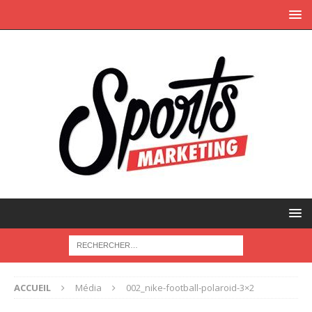
ACCUEIL
Média
002_nike-football-polaroid-3×2