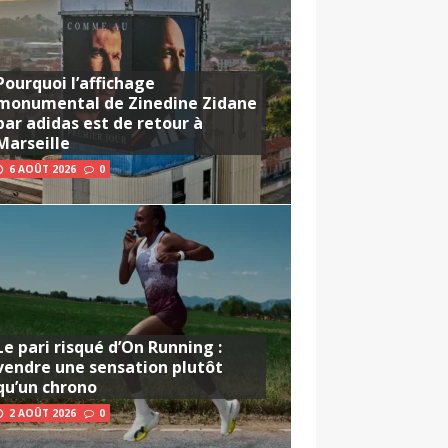
Pourquoi l’affichage
monumental de Zinedine Zidane
par adidas est de retour à
Marseille
6 AOÛT 2026
0
Le pari risqué d’On Running :
vendre une sensation plutôt
qu’un chrono
2 AOÛT 2026
0