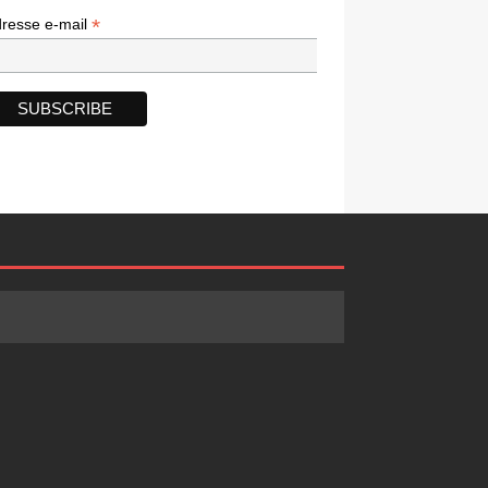
*
*
resse e-mail