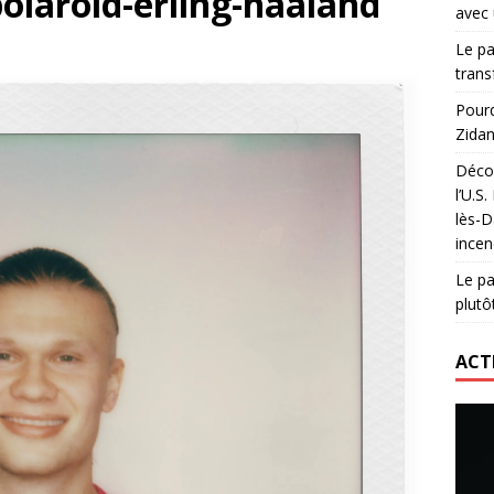
polaroid-erling-haaland
avec 
lidaire lancé par Mizuno, l’U.S. Dax Rugby Landes et Intersport
Le pa
urs-pompiers face aux incendies dans les Landes
RUGBY
trans
nning : vendre une sensation plutôt qu’un chrono
ACTIVATION
Pourq
Zidan
 réinvente son maillot avec un nouvel artiste chaque saison
Décou
l’U.S
lès-D
incen
Le pa
plutô
ACT