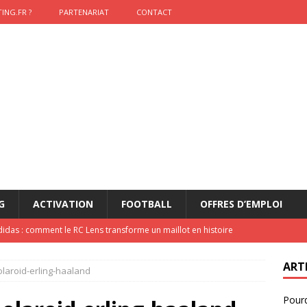
ING.FR ?
PARTENARIAT
CONTACT
G
ACTIVATION
FOOTBALL
OFFRES D’EMPLOI
didas : comment le RC Lens transforme un maillot en histoire
ART
olaroid-erling-haaland
onumental de Zinedine Zidane par adidas est de retour à
Pourq