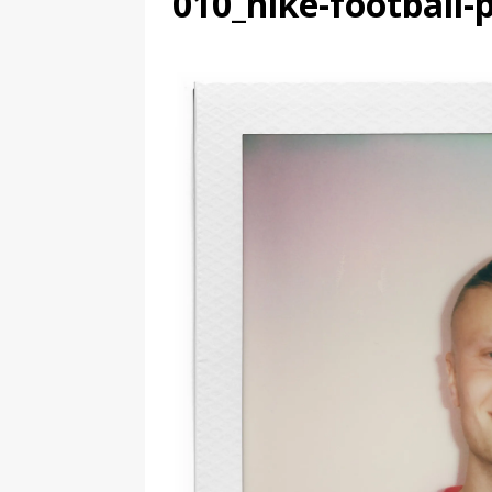
010_nike-football-
[ 4 août 2026 ]
Découvrez le maillot so
Saint-Paul-lès-Dax au profit des sape
[ 2 août 2026 ]
Le pari risqué d’On Ru
[ 7 août 2026 ]
Pourquoi le Red Star FC
ACTIVATION