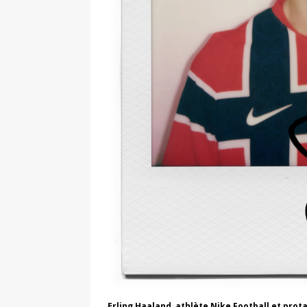
Erling Haaland, athlète Nike Football et prota