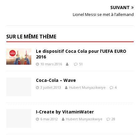
SUIVANT
Lionel Messi se met à l’allemand
SUR LE MÊME THÈME
Le dispositif Coca Cola pour l’UEFA EURO
2016
10 mars 2016
51
Coca-Cola – Wave
3 juillet 2013
Hubert Munyazikwiye
4
I-Create by VitaminWater
6 mai 2012
Hubert Munyazikwiye
28