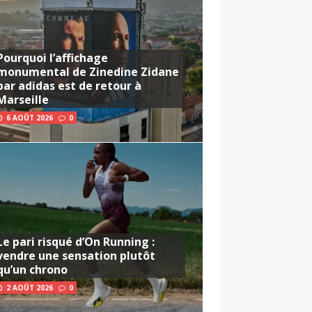
Pourquoi l’affichage
monumental de Zinedine Zidane
par adidas est de retour à
Marseille
6 AOÛT 2026
0
Le pari risqué d’On Running :
vendre une sensation plutôt
qu’un chrono
2 AOÛT 2026
0