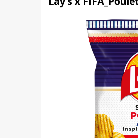
Lay’s x FIFA_Poul
[ 4 août 2026 ]
Découvrez le maillot so
Saint-Paul-lès-Dax au profit des sape
[ 2 août 2026 ]
Le pari risqué d’On Ru
[ 7 août 2026 ]
Pourquoi le Red Star FC
ACTIVATION