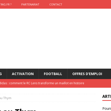
ING.FR ?
PARTENARIAT
CONTACT
G
ACTIVATION
FOOTBALL
OFFRES D’EMPLOI
didas : comment le RC Lens transforme un maillot en histoire
ART
 au Thym
onumental de Zinedine Zidane par adidas est de retour à
Pourq