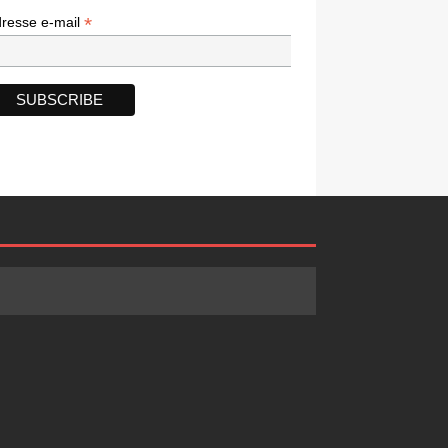
*
*
resse e-mail