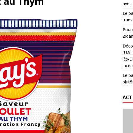
et au Thym
avec 
lidaire lancé par Mizuno, l’U.S. Dax Rugby Landes et Intersport
Le pa
urs-pompiers face aux incendies dans les Landes
RUGBY
trans
nning : vendre une sensation plutôt qu’un chrono
ACTIVATION
Pourq
Zidan
 réinvente son maillot avec un nouvel artiste chaque saison
Décou
l’U.S
lès-D
incen
Le pa
plutô
ACT