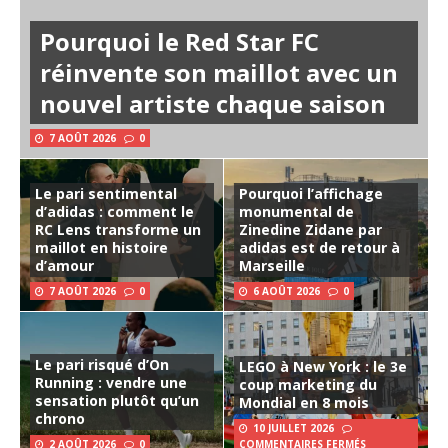
Pourquoi le Red Star FC
réinvente son maillot avec un
nouvel artiste chaque saison
7 AOÛT 2026
0
Le pari sentimental
Pourquoi l’affichage
d’adidas : comment le
monumental de
RC Lens transforme un
Zinedine Zidane par
maillot en histoire
adidas est de retour à
d’amour
Marseille
7 AOÛT 2026
0
6 AOÛT 2026
0
Le pari risqué d’On
LEGO à New York : le 3e
Running : vendre une
coup marketing du
sensation plutôt qu’un
Mondial en 8 mois
chrono
10 JUILLET 2026
2 AOÛT 2026
0
COMMENTAIRES FERMÉS