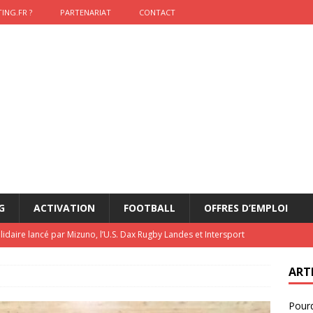
ING.FR ?
PARTENARIAT
CONTACT
G
ACTIVATION
FOOTBALL
OFFRES D’EMPLOI
lidaire lancé par Mizuno, l’U.S. Dax Rugby Landes et Intersport
urs-pompiers face aux incendies dans les Landes
RUGBY
ART
nning : vendre une sensation plutôt qu’un chrono
ACTIVATION
Pourq
t 2026 : pourquoi le sponsor officiel a perdu la finale
ETATS-