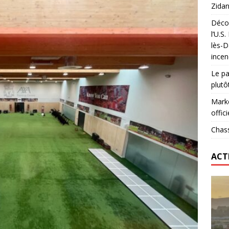
Zidan
Décou
das : qui gagne vraiment
FOOTBALL
l’U.S
lès-D
onumental de Zinedine Zidane par adidas est de retour à
incen
Le pa
plutô
Marke
offici
Chass
ACT