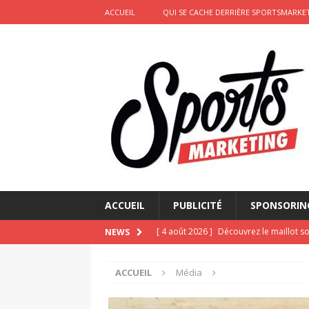
ACCUEIL
QUI SE CACHE DERRIÈRE SPORTSMARKET
ACCUEIL
PUBLICITÉ
SPONSORIN
[ 4 août 2026 ]
Découvrez le maillot so
NEWS
Saint-Paul-lès-Dax au profit des sape
ACCUEIL
Média
[ 2 août 2026 ]
Le pari risqué d’On Ru
[ 2 août 2026 ]
Marketing sportif juille