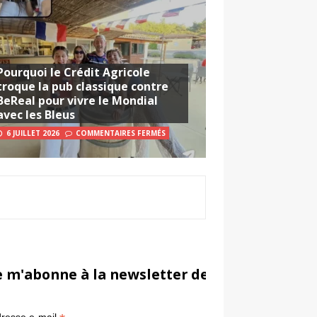
Pourquoi le Crédit Agricole
troque la pub classique contre
BeReal pour vivre le Mondial
avec les Bleus
6 JUILLET 2026
COMMENTAIRES FERMÉS
e m'abonne à la newsletter de Sportsmarketi
*
in
resse e-mail