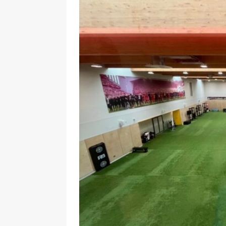
UNIS
[ 2 août 2026 ]
Chassé-croisé Nike-adi
[ 6 août 2026 ]
Pourquoi l’affichage m
Marseille
ACTIVATION