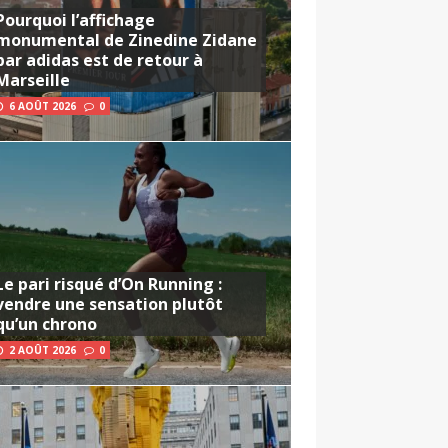
Pourquoi l’affichage
monumental de Zinedine Zidane
par adidas est de retour à
Marseille
6 AOÛT 2026
0
Le pari risqué d’On Running :
vendre une sensation plutôt
qu’un chrono
2 AOÛT 2026
0