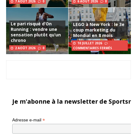
7 AOÛT 2026
0
6 AOÛT 2026
0
Le pari risqué d’On
LEGO à New York : le 3e
Running : vendre une
coup marketing du
sensation plutôt qu’un
Mondial en 8 mois
chrono
10 JUILLET 2026
2 AOÛT 2026
0
COMMENTAIRES FERMÉS
Je m'abonne à la newsletter de Sportsma
*
Adresse e-mail