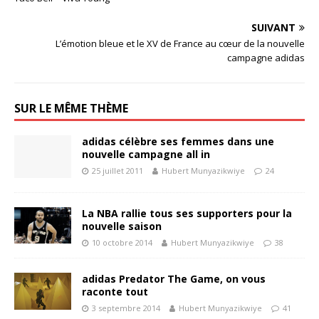
SUIVANT
L’émotion bleue et le XV de France au cœur de la nouvelle
campagne adidas
SUR LE MÊME THÈME
adidas célèbre ses femmes dans une
nouvelle campagne all in
25 juillet 2011
Hubert Munyazikwiye
24
La NBA rallie tous ses supporters pour la
nouvelle saison
10 octobre 2014
Hubert Munyazikwiye
38
adidas Predator The Game, on vous
raconte tout
3 septembre 2014
Hubert Munyazikwiye
41