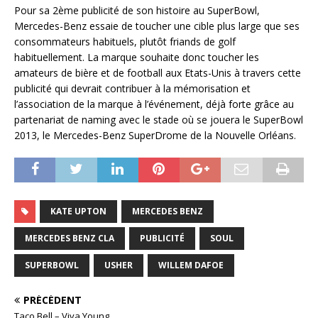
Pour sa 2ème publicité de son histoire au SuperBowl,
Mercedes-Benz essaie de toucher une cible plus large que ses
consommateurs habituels, plutôt friands de golf
habituellement. La marque souhaite donc toucher les
amateurs de bière et de football aux Etats-Unis à travers cette
publicité qui devrait contribuer à la mémorisation et
l’association de la marque à l’événement, déjà forte grâce au
partenariat de naming avec le stade où se jouera le SuperBowl
2013, le Mercedes-Benz SuperDrome de la Nouvelle Orléans.
KATE UPTON
MERCEDES BENZ
MERCEDES BENZ CLA
PUBLICITÉ
SOUL
SUPERBOWL
USHER
WILLEM DAFOE
PRÉCÉDENT
Taco Bell – Viva Young