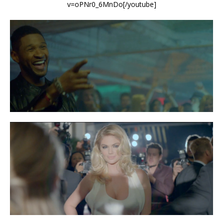
v=oPNr0_6MnDo[/youtube]