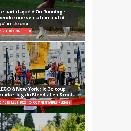
Le pari risqué d’On Running :
vendre une sensation plutôt
qu’un chrono
2 AOÛT 2026
0
LEGO à New York : le 3e coup
marketing du Mondial en 8 mois
10 JUILLET 2026
COMMENTAIRES FERMÉS