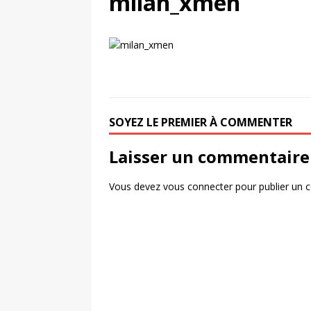
milan_xmen
[ 31 juillet 2026 ]
Comment SoFi a battu
[ 4 août 2026 ]
Découvrez le maillot so
Saint-Paul-lès-Dax au profit des sape
SOYEZ LE PREMIER À COMMENTER
Laisser un commentaire
Vous devez
vous connecter
pour publier un 