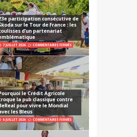
23e participation consécutive de
Škoda sur le Tour de France : les
coulisses d’un partenariat
emblématique
7 JUILLET 2026
COMMENTAIRES FERMÉS
Pourquoi le Crédit Agricole
troque la pub classique contre
BeReal pour vivre le Mondial
avec les Bleus
6 JUILLET 2026
COMMENTAIRES FERMÉS