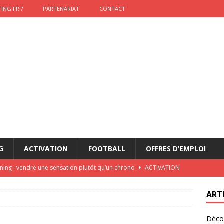
ING.FR ?
PARTENARIAT
CONTACT
G
ACTIVATION
FOOTBALL
OFFRES D’EMPLOI
nning : vendre une sensation plutôt qu’un chrono
ACTIVATION
t 2026 : pourquoi le sponsor officiel a perdu la finale
ETATS-
ART
Décou
das : qui gagne vraiment
FOOTBALL