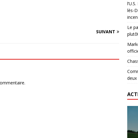
l’U.S
 le record d’Ohio State… en deux heures
ETATS-UNIS
lès-D
incen
lidaire lancé par Mizuno, l’U.S. Dax Rugby Landes et Intersport
Le pa
urs-pompiers face aux incendies dans les Landes
RUGBY
SUIVANT
plutô
Marke
offici
Chass
Comme
deux
commentaire.
ACT