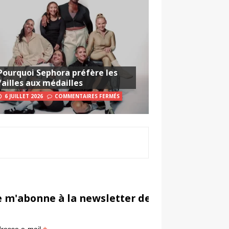
Pourquoi Sephora préfère les
failles aux médailles
6 JUILLET 2026
COMMENTAIRES FERMÉS
e m'abonne à la newsletter de Sportsmarketi
*
in
resse e-mail