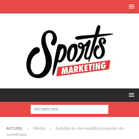
ACCUEIL
Média
bandeirao-da-republica-popular-do-
corinthians