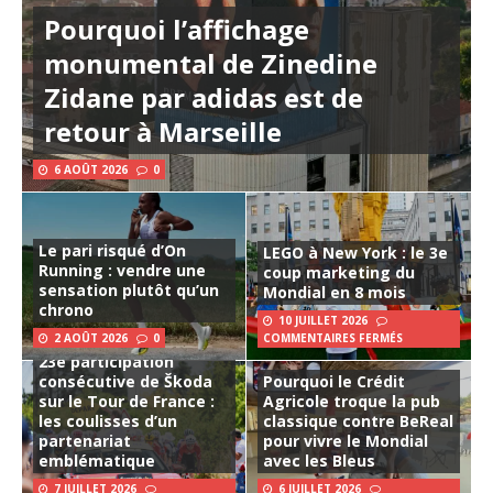
Pourquoi l’affichage
monumental de Zinedine
Zidane par adidas est de
retour à Marseille
6 AOÛT 2026
0
Le pari risqué d’On
LEGO à New York : le 3e
Running : vendre une
coup marketing du
sensation plutôt qu’un
Mondial en 8 mois
chrono
10 JUILLET 2026
2 AOÛT 2026
0
COMMENTAIRES FERMÉS
23e participation
consécutive de Škoda
Pourquoi le Crédit
sur le Tour de France :
Agricole troque la pub
les coulisses d’un
classique contre BeReal
partenariat
pour vivre le Mondial
emblématique
avec les Bleus
7 JUILLET 2026
6 JUILLET 2026