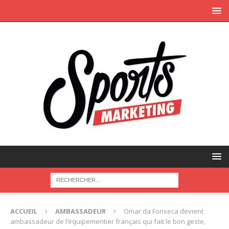
ACCUEIL
AMBASSADEUR
Omar da Fonseca devient
ambassadeur de l’équipementier français qui fait le bon geste,