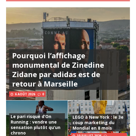
Pourquoi l’affichage
monumental de Zinedine
Zidane par adidas est de
retour à Marseille
6 AOÛT 2026
0
Le pari risqué d’On
LEGO à New York : le 3e
Running : vendre une
coup marketing du
sensation plutôt qu’un
Mondial en 8 mois
chrono
10 JUILLET 2026