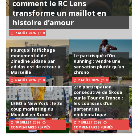
comment le RC Lens
transforme un maillot en
histoire d’amour
7 AOÛT 2026
0
Pourquoi l’affichage
monumental de
Le pari risqué d’On
Zinedine Zidane par
Running : vendre une
adidas est de retour à
sensation plutôt qu’un
Marseille
chrono
6 AOÛT 2026
0
2 AOÛT 2026
0
23e participation
consécutive de Škoda
sur le Tour de France :
LEGO à New York : le 3e
les coulisses d’un
coup marketing du
partenariat
Mondial en 8 mois
emblématique
10 JUILLET 2026
7 JUILLET 2026
COMMENTAIRES FERMÉS
COMMENTAIRES FERMÉS