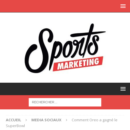
ACCUEIL
MEDIA SOCIAUX
Comment Oreo a gagné le
SuperBowl