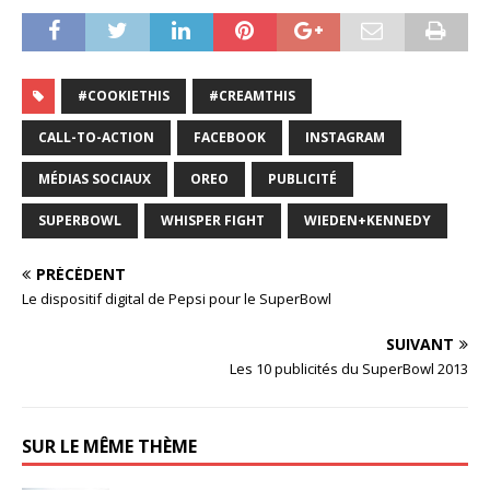
#COOKIETHIS
#CREAMTHIS
CALL-TO-ACTION
FACEBOOK
INSTAGRAM
MÉDIAS SOCIAUX
OREO
PUBLICITÉ
SUPERBOWL
WHISPER FIGHT
WIEDEN+KENNEDY
PRÉCÉDENT
Le dispositif digital de Pepsi pour le SuperBowl
SUIVANT
Les 10 publicités du SuperBowl 2013
SUR LE MÊME THÈME