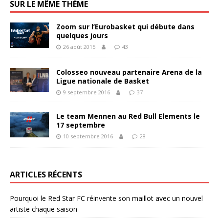
SUR LE MÊME THÈME
Zoom sur l’Eurobasket qui débute dans
quelques jours
26 août 2015
43
Colosseo nouveau partenaire Arena de la
Ligue nationale de Basket
9 septembre 2016
37
Le team Mennen au Red Bull Elements le
17 septembre
10 septembre 2016
28
ARTICLES RÉCENTS
Pourquoi le Red Star FC réinvente son maillot avec un nouvel
artiste chaque saison