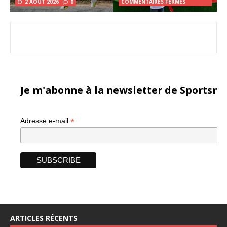
2 AOÛT 2026
0
COMMENTAIRES FERMÉS
Je m'abonne à la newsletter de Sportsma
*
Adresse e-mail
ARTICLES RÉCENTS