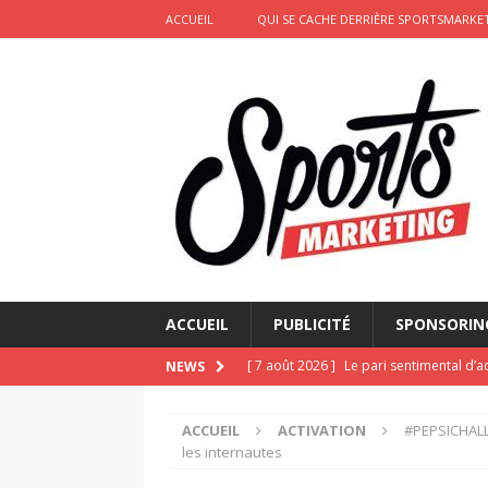
ACCUEIL
QUI SE CACHE DERRIÈRE SPORTSMARKET
ACCUEIL
PUBLICITÉ
SPONSORIN
[ 7 août 2026 ]
Le pari sentimental d’a
NEWS
d’amour
ACTIVATION
ACCUEIL
ACTIVATION
#PEPSICHALLE
[ 6 août 2026 ]
Pourquoi l’affichage m
les internautes
Marseille
ACTIVATION