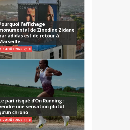
Pourquoi l’affichage
monumental de Zinedine Zidane
par adidas est de retour à
Marseille
6 AOÛT 2026
0
Le pari risqué d’On Running :
vendre une sensation plutôt
qu’un chrono
2 AOÛT 2026
0