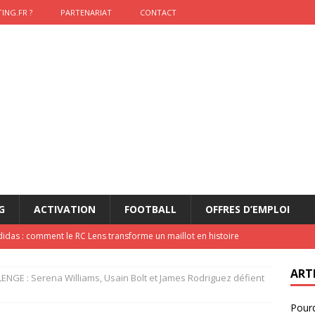
ING.FR ?
PARTENARIAT
CONTACT
G
ACTIVATION
FOOTBALL
OFFRES D’EMPLOI
didas : comment le RC Lens transforme un maillot en histoire
ART
NGE : Serena Williams, Usain Bolt et James Rodriguez défient
onumental de Zinedine Zidane par adidas est de retour à
Pourq