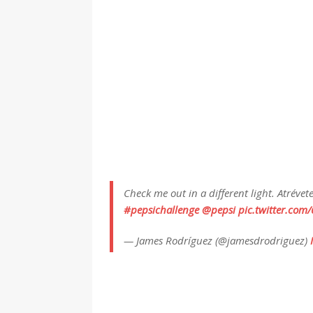
Check me out in a different light. Atréve
#pepsichallenge
@pepsi
pic.twitter.co
— James Rodríguez (@jamesdrodriguez)