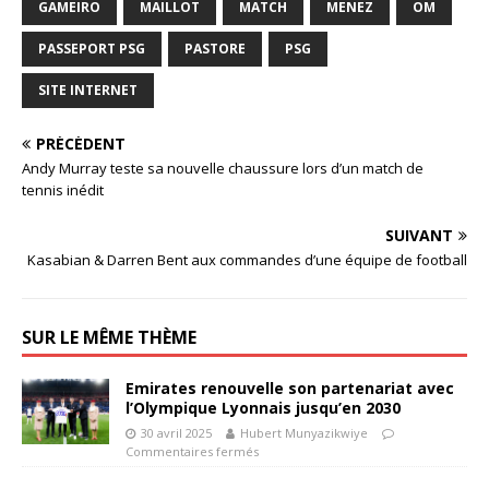
GAMEIRO
MAILLOT
MATCH
MENEZ
OM
PASSEPORT PSG
PASTORE
PSG
SITE INTERNET
PRÉCÉDENT
Andy Murray teste sa nouvelle chaussure lors d’un match de
tennis inédit
SUIVANT
Kasabian & Darren Bent aux commandes d’une équipe de football
SUR LE MÊME THÈME
Emirates renouvelle son partenariat avec
l’Olympique Lyonnais jusqu’en 2030
30 avril 2025
Hubert Munyazikwiye
Commentaires fermés