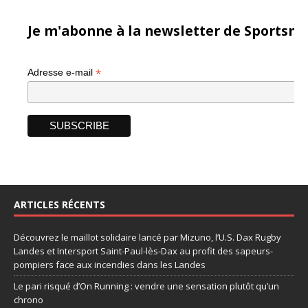
Je m'abonne à la newsletter de Sportsma
*
Adresse e-mail
ARTICLES RÉCENTS
Découvrez le maillot solidaire lancé par Mizuno, l’U.S. Dax Rugby
Landes et Intersport Saint-Paul-lès-Dax au profit des sapeurs-
pompiers face aux incendies dans les Landes
Le pari risqué d’On Running : vendre une sensation plutôt qu’un
chrono