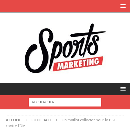
ACCUEIL
FOOTBALL
Un maillot collector pour le PSG
contre l’OM