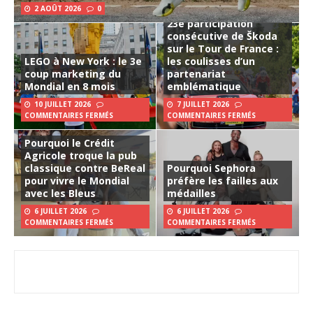
2 AOÛT 2026
0
23e participation
consécutive de Škoda
sur le Tour de France :
LEGO à New York : le 3e
les coulisses d’un
coup marketing du
partenariat
Mondial en 8 mois
emblématique
10 JUILLET 2026
7 JUILLET 2026
COMMENTAIRES FERMÉS
COMMENTAIRES FERMÉS
Pourquoi le Crédit
Agricole troque la pub
classique contre BeReal
Pourquoi Sephora
pour vivre le Mondial
préfère les failles aux
avec les Bleus
médailles
6 JUILLET 2026
6 JUILLET 2026
COMMENTAIRES FERMÉS
COMMENTAIRES FERMÉS