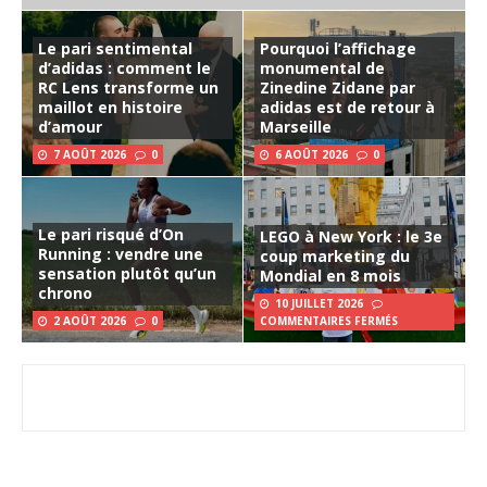
Le pari sentimental
Pourquoi l’affichage
d’adidas : comment le
monumental de
RC Lens transforme un
Zinedine Zidane par
maillot en histoire
adidas est de retour à
d’amour
Marseille
7 AOÛT 2026
0
6 AOÛT 2026
0
Le pari risqué d’On
LEGO à New York : le 3e
Running : vendre une
coup marketing du
sensation plutôt qu’un
Mondial en 8 mois
chrono
10 JUILLET 2026
2 AOÛT 2026
0
COMMENTAIRES FERMÉS