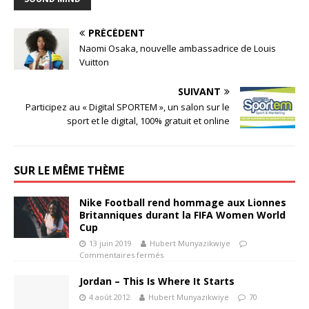
PRÉCÉDENT
Naomi Osaka, nouvelle ambassadrice de Louis
Vuitton
SUIVANT
Participez au « Digital SPORTEM », un salon sur le
sport et le digital, 100% gratuit et online
SUR LE MÊME THÈME
Nike Football rend hommage aux Lionnes
Britanniques durant la FIFA Women World
Cup
13 juin 2019
Hubert Munyazikwiye
Commentaires fermés
Jordan – This Is Where It Starts
4 août 2012
Hubert Munyazikwiye
70