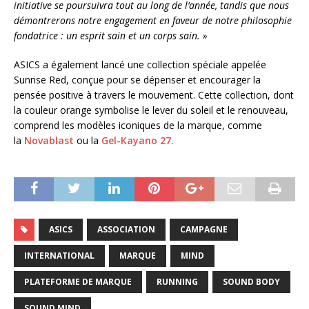
initiative se poursuivra tout au long de l’année, tandis que nous
démontrerons notre engagement en faveur de notre philosophie
fondatrice : un esprit sain et un corps sain. »
ASICS a également lancé une collection spéciale appelée
Sunrise Red, conçue pour se dépenser et encourager la
pensée positive à travers le mouvement. Cette collection, dont
la couleur orange symbolise le lever du soleil et le renouveau,
comprend les modèles iconiques de la marque, comme
la
Novablast
ou la
Gel-Kayano 27
.
ASICS
ASSOCIATION
CAMPAGNE
INTERNATIONAL
MARQUE
MIND
PLATEFORME DE MARQUE
RUNNING
SOUND BODY
SOUND MIND