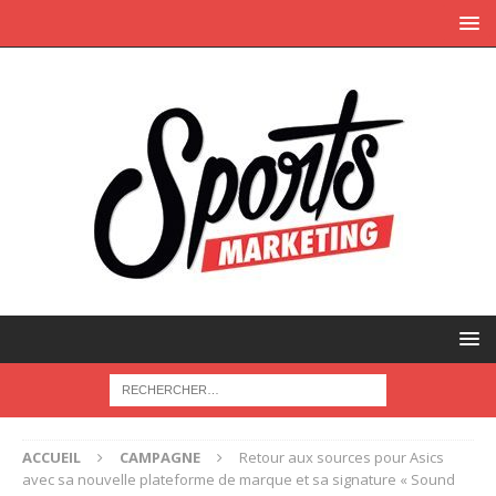
ACCUEIL
CAMPAGNE
Retour aux sources pour Asics
avec sa nouvelle plateforme de marque et sa signature « Sound