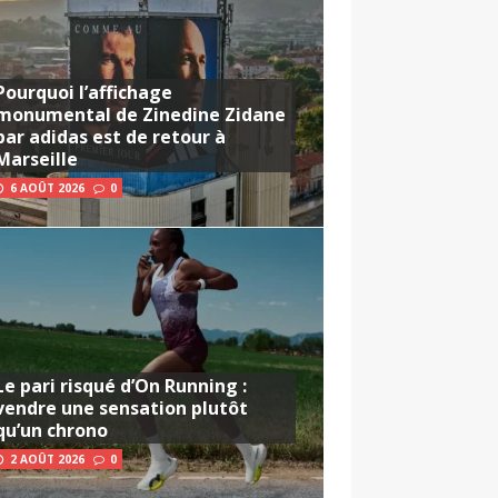
Pourquoi l’affichage
monumental de Zinedine Zidane
par adidas est de retour à
Marseille
6 AOÛT 2026
0
Le pari risqué d’On Running :
vendre une sensation plutôt
qu’un chrono
2 AOÛT 2026
0