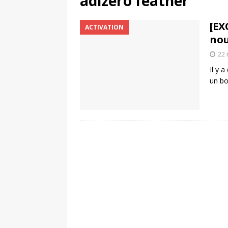
adizero feather
[ 4 août 2026 ]
Découvrez le maillot so
[EX
ACTIVATION
Saint-Paul-lès-Dax au profit des sape
nou
[ 2 août 2026 ]
Le pari risqué d’On Ru
22 
[ 7 août 2026 ]
Pourquoi le Red Star FC
Il y 
un bo
ACTIVATION