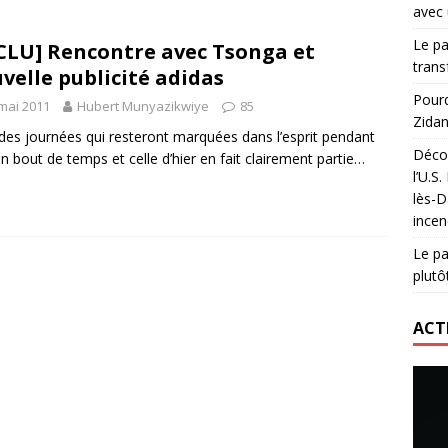
avec 
lidaire lancé par Mizuno, l’U.S. Dax Rugby Landes et Intersport
Le pa
CLU] Rencontre avec Tsonga et
urs-pompiers face aux incendies dans les Landes
RUGBY
trans
velle publicité adidas
nning : vendre une sensation plutôt qu’un chrono
ACTIVATION
Pourq
mai 2011
Hubert Munyazikwiye
85
Zidan
 réinvente son maillot avec un nouvel artiste chaque saison
a des journées qui resteront marquées dans l’esprit pendant
Décou
n bout de temps et celle d’hier en fait clairement partie…
l’U.S
lès-D
incen
Le pa
plutô
ACT