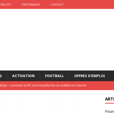
ING.FR ?
PARTENARIAT
CONTACT
G
ACTIVATION
FOOTBALL
OFFRES D’EMPLOI
didas : comment le RC Lens transforme un maillot en histoire
ART
onumental de Zinedine Zidane par adidas est de retour à
Pourq