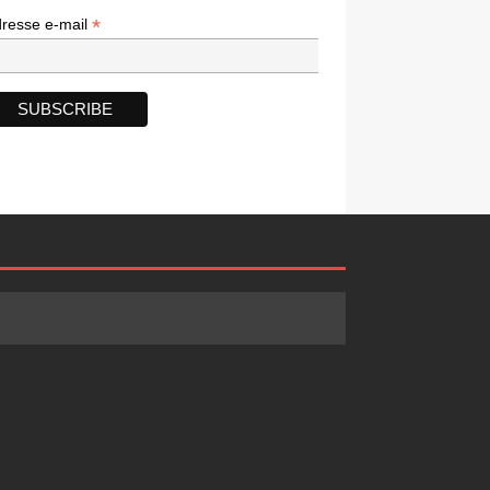
*
*
resse e-mail