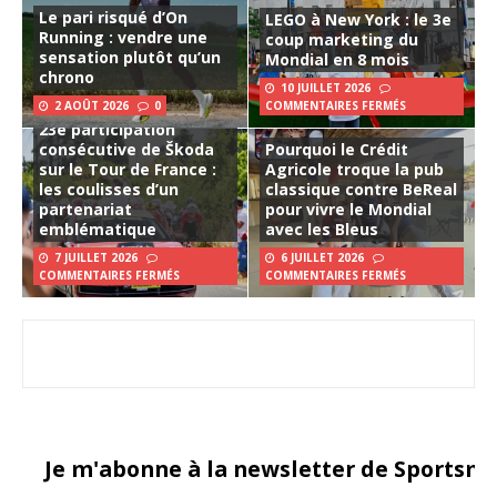
Le pari risqué d’On
LEGO à New York : le 3e
Running : vendre une
coup marketing du
sensation plutôt qu’un
Mondial en 8 mois
chrono
10 JUILLET 2026
2 AOÛT 2026
0
COMMENTAIRES FERMÉS
23e participation
consécutive de Škoda
Pourquoi le Crédit
sur le Tour de France :
Agricole troque la pub
les coulisses d’un
classique contre BeReal
partenariat
pour vivre le Mondial
emblématique
avec les Bleus
7 JUILLET 2026
6 JUILLET 2026
COMMENTAIRES FERMÉS
COMMENTAIRES FERMÉS
Je m'abonne à la newsletter de Sportsma