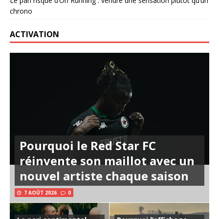
Le pari risqué d’On Running : vendre une sensation plutôt qu’un
chrono
ACTIVATION
Pourquoi le Red Star FC
réinvente son maillot avec un
nouvel artiste chaque saison
7 AOÛT 2026
0