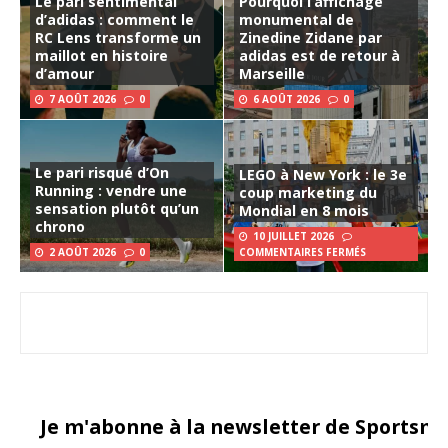
Le pari sentimental
Pourquoi l’affichage
d’adidas : comment le
monumental de
RC Lens transforme un
Zinedine Zidane par
maillot en histoire
adidas est de retour à
d’amour
Marseille
7 AOÛT 2026
0
6 AOÛT 2026
0
Le pari risqué d’On
LEGO à New York : le 3e
Running : vendre une
coup marketing du
sensation plutôt qu’un
Mondial en 8 mois
chrono
10 JUILLET 2026
2 AOÛT 2026
0
COMMENTAIRES FERMÉS
Je m'abonne à la newsletter de Sportsma