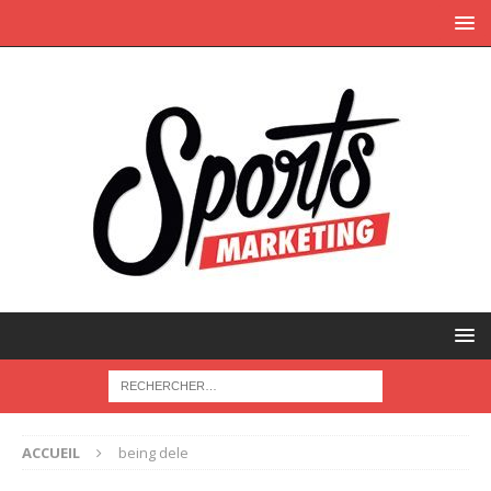
ACCUEIL
being dele