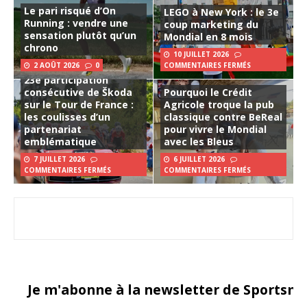
Le pari risqué d’On
LEGO à New York : le 3e
Running : vendre une
coup marketing du
sensation plutôt qu’un
Mondial en 8 mois
chrono
10 JUILLET 2026
2 AOÛT 2026
0
COMMENTAIRES FERMÉS
23e participation
consécutive de Škoda
Pourquoi le Crédit
sur le Tour de France :
Agricole troque la pub
les coulisses d’un
classique contre BeReal
partenariat
pour vivre le Mondial
emblématique
avec les Bleus
7 JUILLET 2026
6 JUILLET 2026
COMMENTAIRES FERMÉS
COMMENTAIRES FERMÉS
Je m'abonne à la newsletter de Sportsma