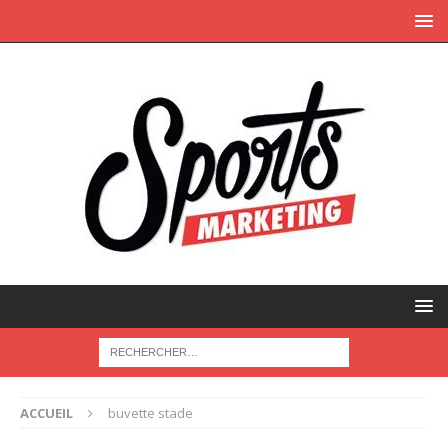
ACCUEIL
buvette stade