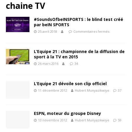
chaine TV
#SoundsOfbeINSPORTS : le blind test créé
par beIN SPORTS
25 avril 2018
Commentaires fermés
L’Equipe 21 : championne de la diffusion de
sport à la TV en 2015
26 mars 2016
34
L’Equipe 21 dévoile son clip officiel
11 décembre 2012
Hubert Munyazikwiye
37
ESPN, moteur du groupe Disney
13 novembre 2012
Hubert Munyazikwiye
59