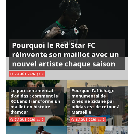
Pourquoi le Red Star FC
réinvente son maillot avec un
nouvel artiste chaque saison
7 AOÛT 2026
0
Le pari sentimental
Pourquoi l’affichage
d’adidas : comment le
monumental de
RC Lens transforme un
Zinedine Zidane par
maillot en histoire
adidas est de retour à
d’amour
Marseille
7 AOÛT 2026
0
6 AOÛT 2026
0