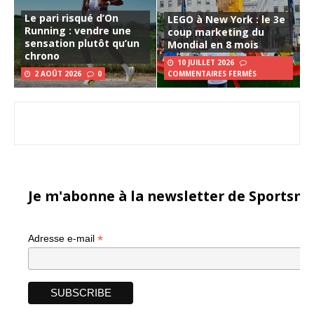
Le pari risqué d’On
LEGO à New York : le 3e
Running : vendre une
coup marketing du
sensation plutôt qu’un
Mondial en 8 mois
chrono
10 JUILLET 2026
2 AOÛT 2026
0
COMMENTAIRES FERMÉS
Je m'abonne à la newsletter de Sportsma
*
Adresse e-mail