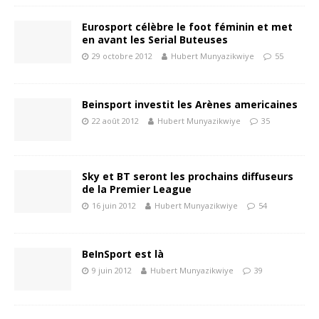
Eurosport célèbre le foot féminin et met
en avant les Serial Buteuses
29 octobre 2012
Hubert Munyazikwiye
55
Beinsport investit les Arènes americaines
22 août 2012
Hubert Munyazikwiye
35
Sky et BT seront les prochains diffuseurs
de la Premier League
16 juin 2012
Hubert Munyazikwiye
54
BeInSport est là
9 juin 2012
Hubert Munyazikwiye
39