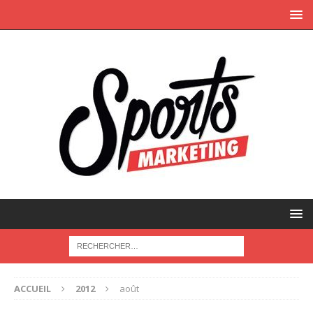
ACCUEIL
2012
août