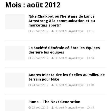
Mois :
août 2012
Nike Chalkbot ou l’héritage de Lance
Armstrong à la communication et au
marketing sportif
26 août 2012
Hubert Munyazikwiye
96
La Société Générale célèbre les équipes
derrière les équipes
25 août 2012
Hubert Munyazikwiye
53
Andres Iniesta tire les ficelles au milieu de
terrain pour Nike
24 août 2012
Hubert Munyazikwiye
40
Puma – The Next Generation
23 août 2012
Hubert Munyazikwiye
45