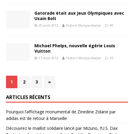
Gatorade était aux Jeux Olympiques avec
Usain Bolt
20 août 2012
Hubert Munyazikwiye
90
Michael Phelps, nouvelle égérie Louis
Vuitton
17 août 2012
Hubert Munyazikwiye
35
1
2
3
»
ARTICLES RÉCENTS
Pourquoi l’affichage monumental de Zinedine Zidane par
adidas est de retour à Marseille
Découvrez le maillot solidaire lancé par Mizuno, l’U.S. Dax