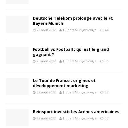
Deutsche Telekom prolonge avec le FC
Bayern Munich
23 août 2012
Hubert Munyazikwiye
44
Football vs Football : qui est le grand
gagnant ?
23 août 2012
Hubert Munyazikwiye
30
Le Tour de France : origines et
développement marketing
22 août 2012
Hubert Munyazikwiye
35
Beinsport investit les Arènes americaines
22 août 2012
Hubert Munyazikwiye
35