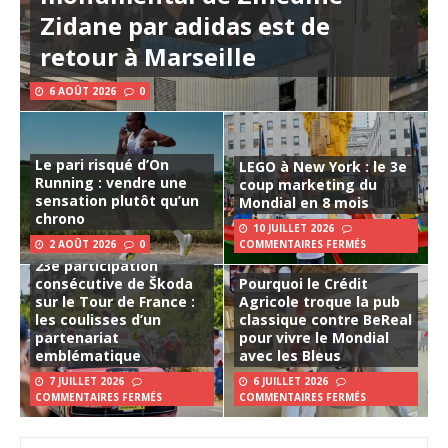
Zidane par adidas est de
retour à Marseille
6 AOÛT 2026
0
Le pari risqué d’On
LEGO à New York : le 3e
Running : vendre une
coup marketing du
sensation plutôt qu’un
Mondial en 8 mois
chrono
10 JUILLET 2026
2 AOÛT 2026
0
COMMENTAIRES FERMÉS
23e participation
consécutive de Škoda
Pourquoi le Crédit
sur le Tour de France :
Agricole troque la pub
les coulisses d’un
classique contre BeReal
partenariat
pour vivre le Mondial
emblématique
avec les Bleus
7 JUILLET 2026
6 JUILLET 2026
COMMENTAIRES FERMÉS
COMMENTAIRES FERMÉS