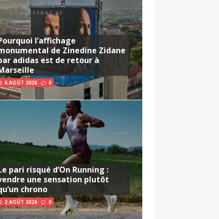
Pourquoi l’affichage
monumental de Zinedine Zidane
par adidas est de retour à
Marseille
6 AOÛT 2026
0
Le pari risqué d’On Running :
vendre une sensation plutôt
qu’un chrono
2 AOÛT 2026
0