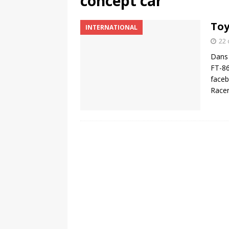
concept car
[ 4 août 2026 ]
Découvrez le maillot so
Toy
INTERNATIONAL
Saint-Paul-lès-Dax au profit des sape
22 
[ 2 août 2026 ]
Le pari risqué d’On Ru
Dans 
[ 7 août 2026 ]
Pourquoi le Red Star FC
FT-86
faceb
ACTIVATION
Racer