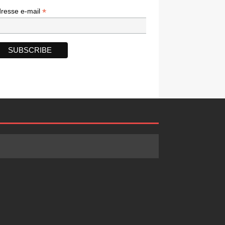
*
*
resse e-mail