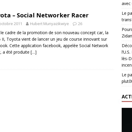
avec 
lidaire lancé par Mizuno, l’U.S. Dax Rugby Landes et Intersport
Le pa
ota – Social Networker Racer
urs-pompiers face aux incendies dans les Landes
RUGBY
trans
octobre 2011
Hubert Munyazikwiye
26
nning : vendre une sensation plutôt qu’un chrono
ACTIVATION
Pourq
le cadre de la promotion de son nouveau concept car, la
Zidan
 réinvente son maillot avec un nouvel artiste chaque saison
 II, Toyota vient de lancer un jeu de course innovant sur
ook. Cette application facebook, appelée Social Network
Décou
, a été produite
[…]
l’U.S
lès-D
incen
Le pa
plutô
ACT