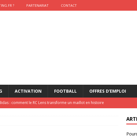
ING.FR ?
PARTENARIAT
CONTACT
G
ACTIVATION
FOOTBALL
OFFRES D’EMPLOI
didas : comment le RC Lens transforme un maillot en histoire
ART
onumental de Zinedine Zidane par adidas est de retour à
Pourq