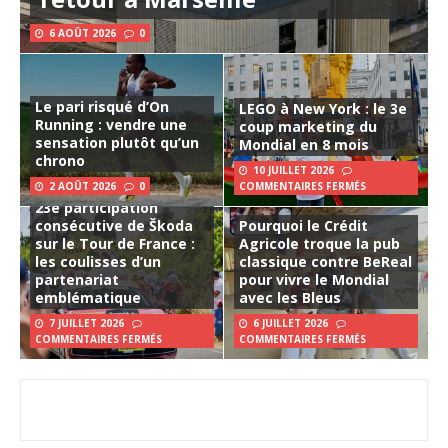
6 AOÛT 2026
0
Le pari risqué d’On
LEGO à New York : le 3e
Running : vendre une
coup marketing du
sensation plutôt qu’un
Mondial en 8 mois
chrono
10 JUILLET 2026
2 AOÛT 2026
0
COMMENTAIRES FERMÉS
23e participation
consécutive de Škoda
Pourquoi le Crédit
sur le Tour de France :
Agricole troque la pub
les coulisses d’un
classique contre BeReal
partenariat
pour vivre le Mondial
emblématique
avec les Bleus
7 JUILLET 2026
6 JUILLET 2026
COMMENTAIRES FERMÉS
COMMENTAIRES FERMÉS