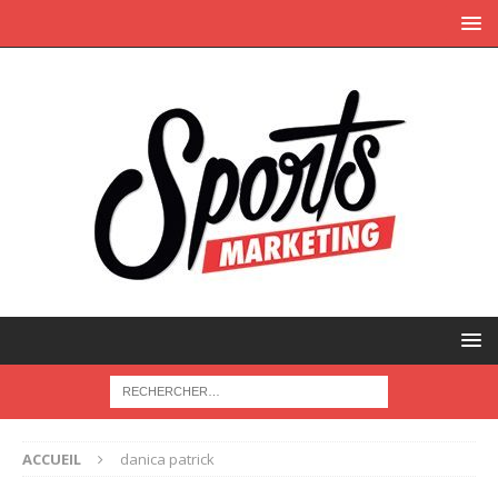
ACCUEIL
danica patrick