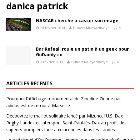
danica patrick
NASCAR cherche à casser son image
24 février 2014
Hubert Munyazikwiye
40
Bar Refeali roule un patin à un geek pour
GoDaddy.co
3 février 2013
Hubert Munyazikwiye
49
ARTICLES RÉCENTS
Pourquoi l’affichage monumental de Zinedine Zidane par
adidas est de retour à Marseille
Découvrez le maillot solidaire lancé par Mizuno, l’U.S. Dax
Rugby Landes et Intersport Saint-Paul-lès-Dax au profit des
sapeurs-pompiers face aux incendies dans les Landes
Le pari risqué d’On Running : vendre une sensation plutôt qu’un