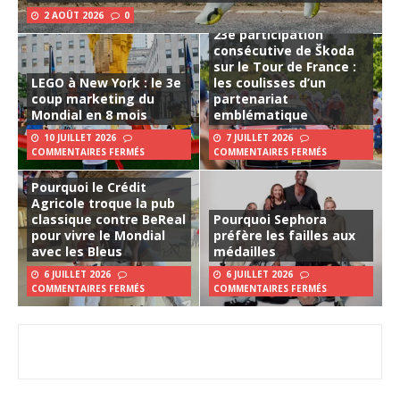
2 AOÛT 2026
0
23e participation
consécutive de Škoda
sur le Tour de France :
LEGO à New York : le 3e
les coulisses d’un
coup marketing du
partenariat
Mondial en 8 mois
emblématique
10 JUILLET 2026
7 JUILLET 2026
COMMENTAIRES FERMÉS
COMMENTAIRES FERMÉS
Pourquoi le Crédit
Agricole troque la pub
classique contre BeReal
Pourquoi Sephora
pour vivre le Mondial
préfère les failles aux
avec les Bleus
médailles
6 JUILLET 2026
6 JUILLET 2026
COMMENTAIRES FERMÉS
COMMENTAIRES FERMÉS