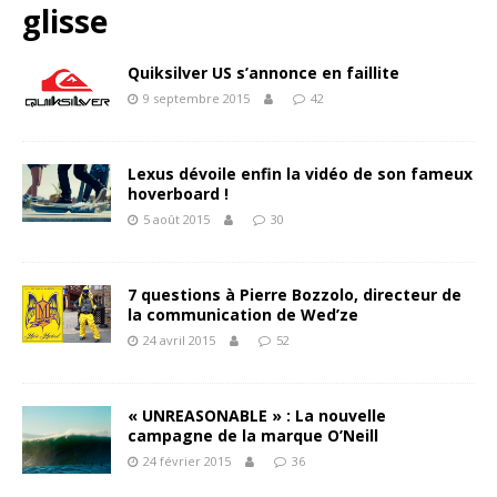
glisse
Quiksilver US s’annonce en faillite
9 septembre 2015
42
Lexus dévoile enfin la vidéo de son fameux
hoverboard !
5 août 2015
30
7 questions à Pierre Bozzolo, directeur de
la communication de Wed’ze
24 avril 2015
52
« UNREASONABLE » : La nouvelle
campagne de la marque O’Neill
24 février 2015
36