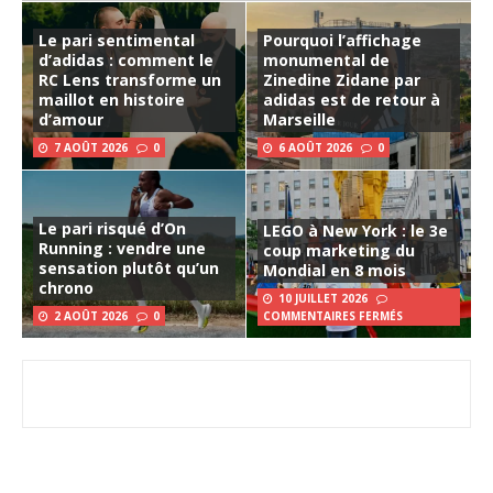
Le pari sentimental
Pourquoi l’affichage
d’adidas : comment le
monumental de
RC Lens transforme un
Zinedine Zidane par
maillot en histoire
adidas est de retour à
d’amour
Marseille
7 AOÛT 2026
0
6 AOÛT 2026
0
Le pari risqué d’On
LEGO à New York : le 3e
Running : vendre une
coup marketing du
sensation plutôt qu’un
Mondial en 8 mois
chrono
10 JUILLET 2026
2 AOÛT 2026
0
COMMENTAIRES FERMÉS