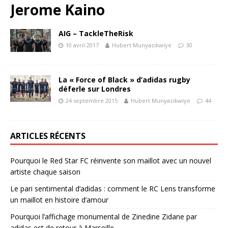
Jerome Kaino
AIG – TackleTheRisk
10 avril 2017
Hubert Munyazikwiye
30
La « Force of Black » d’adidas rugby
déferle sur Londres
24 septembre 2015
Hubert Munyazikwiye
44
ARTICLES RÉCENTS
Pourquoi le Red Star FC réinvente son maillot avec un nouvel
artiste chaque saison
Le pari sentimental d’adidas : comment le RC Lens transforme
un maillot en histoire d’amour
Pourquoi l’affichage monumental de Zinedine Zidane par
adidas est de retour à Marseille