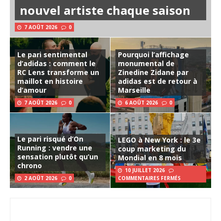
nouvel artiste chaque saison
7 AOÛT 2026
0
Le pari sentimental
Pourquoi l’affichage
d’adidas : comment le
monumental de
RC Lens transforme un
Zinedine Zidane par
maillot en histoire
adidas est de retour à
d’amour
Marseille
7 AOÛT 2026
0
6 AOÛT 2026
0
Le pari risqué d’On
LEGO à New York : le 3e
Running : vendre une
coup marketing du
sensation plutôt qu’un
Mondial en 8 mois
chrono
10 JUILLET 2026
2 AOÛT 2026
0
COMMENTAIRES FERMÉS