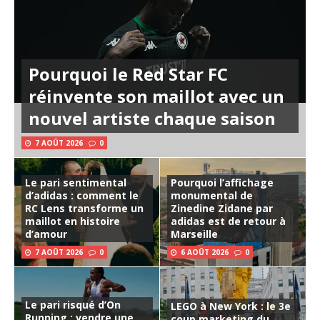
Pourquoi le Red Star FC
réinvente son maillot avec un
nouvel artiste chaque saison
7 AOÛT 2026
0
Le pari sentimental
Pourquoi l’affichage
d’adidas : comment le
monumental de
RC Lens transforme un
Zinedine Zidane par
maillot en histoire
adidas est de retour à
d’amour
Marseille
7 AOÛT 2026
0
6 AOÛT 2026
0
Le pari risqué d’On
LEGO à New York : le 3e
Running : vendre une
coup marketing du