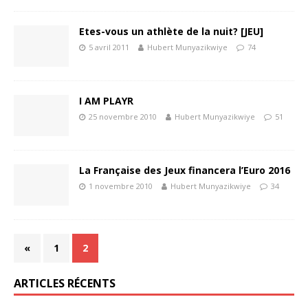
Etes-vous un athlète de la nuit? [JEU]
5 avril 2011
Hubert Munyazikwiye
74
I AM PLAYR
25 novembre 2010
Hubert Munyazikwiye
51
La Française des Jeux financera l’Euro 2016
1 novembre 2010
Hubert Munyazikwiye
34
«
1
2
ARTICLES RÉCENTS