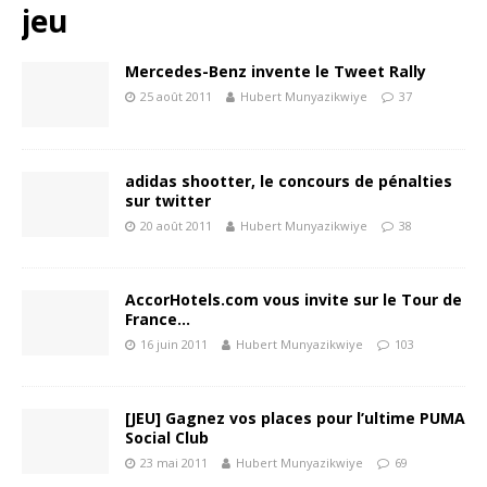
jeu
Mercedes-Benz invente le Tweet Rally
25 août 2011
Hubert Munyazikwiye
37
adidas shootter, le concours de pénalties
sur twitter
20 août 2011
Hubert Munyazikwiye
38
AccorHotels.com vous invite sur le Tour de
France…
16 juin 2011
Hubert Munyazikwiye
103
[JEU] Gagnez vos places pour l’ultime PUMA
Social Club
23 mai 2011
Hubert Munyazikwiye
69