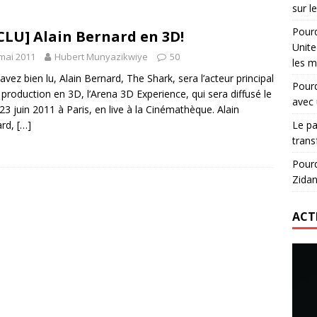
sur l
didas : comment le RC Lens transforme un maillot en histoire
Pour
CLU] Alain Bernard en 3D!
Unite
mai 2011
Hubert Munyazikwiye
50
les m
onumental de Zinedine Zidane par adidas est de retour à
avez bien lu, Alain Bernard, The Shark, sera l’acteur principal
Pourq
 production en 3D, l’Arena 3D Experience, qui sera diffusé le
avec 
 23 juin 2011 à Paris, en live à la Cinémathèque. Alain
exploser le prix pour rester sur le maillot d’Arsenal jusqu’en 2033
ard,
[…]
Le pa
trans
Pourq
Zidan
ACT