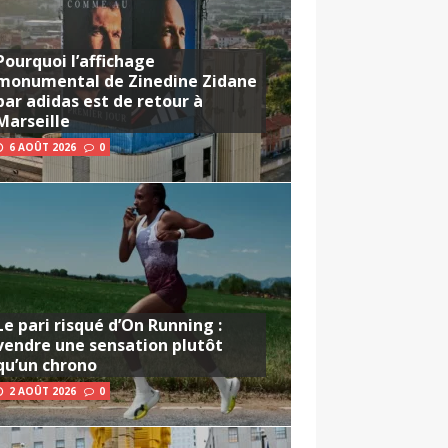
Pourquoi l’affichage
monumental de Zinedine Zidane
par adidas est de retour à
Marseille
6 AOÛT 2026
0
Le pari risqué d’On Running :
vendre une sensation plutôt
qu’un chrono
2 AOÛT 2026
0