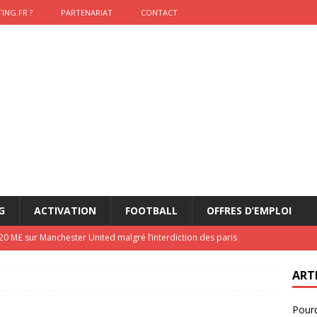
ING.FR ?
PARTENARIAT
CONTACT
G
ACTIVATION
FOOTBALL
OFFRES D’EMPLOI
0 M£ sur Manchester United malgré l’interdiction des paris
eague
FOOTBALL
ART
 réinvente son maillot avec un nouvel artiste chaque saison
Pourq