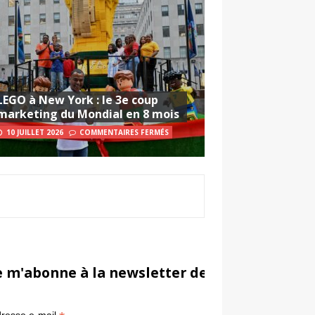
LEGO à New York : le 3e coup
marketing du Mondial en 8 mois
10 JUILLET 2026
COMMENTAIRES FERMÉS
e m'abonne à la newsletter de Sportsmarketi
*
in
resse e-mail