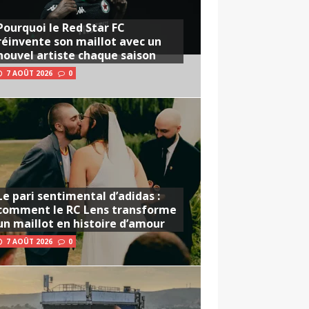
Pourquoi le Red Star FC
réinvente son maillot avec un
nouvel artiste chaque saison
7 AOÛT 2026
0
Le pari sentimental d’adidas :
comment le RC Lens transforme
un maillot en histoire d’amour
7 AOÛT 2026
0