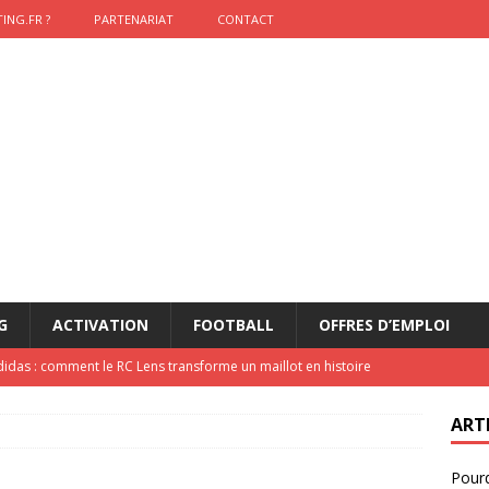
ING.FR ?
PARTENARIAT
CONTACT
G
ACTIVATION
FOOTBALL
OFFRES D’EMPLOI
didas : comment le RC Lens transforme un maillot en histoire
ART
onumental de Zinedine Zidane par adidas est de retour à
Pourq