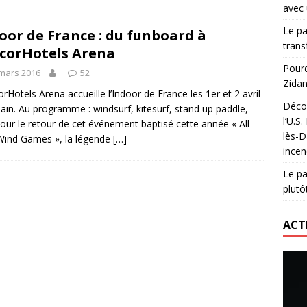
avec 
lidaire lancé par Mizuno, l’U.S. Dax Rugby Landes et Intersport
Le pa
oor de France : du funboard à
urs-pompiers face aux incendies dans les Landes
RUGBY
trans
ccorHotels Arena
nning : vendre une sensation plutôt qu’un chrono
ACTIVATION
Pourq
mars 2016
52
Zidan
 réinvente son maillot avec un nouvel artiste chaque saison
orHotels Arena accueille l’Indoor de France les 1er et 2 avril
Décou
ain. Au programme : windsurf, kitesurf, stand up paddle,
l’U.S
Pour le retour de cet événement baptisé cette année « All
lès-D
Wind Games », la légende
[…]
incen
Le pa
plutô
ACT