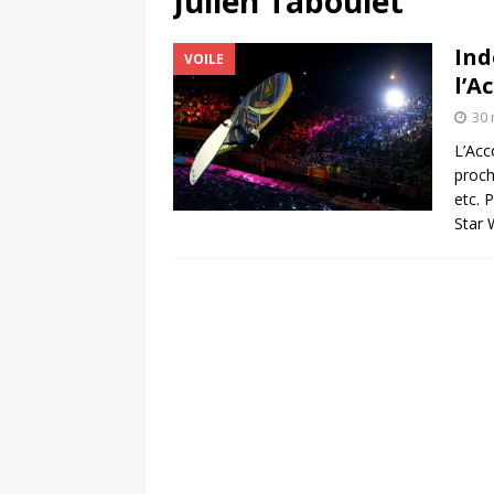
Julien Taboulet
[ 4 août 2026 ]
Découvrez le maillot so
Ind
VOILE
Saint-Paul-lès-Dax au profit des sape
l’A
[ 2 août 2026 ]
Le pari risqué d’On Ru
30 
[ 7 août 2026 ]
Pourquoi le Red Star FC
L’Acc
proch
ACTIVATION
etc. 
Star 