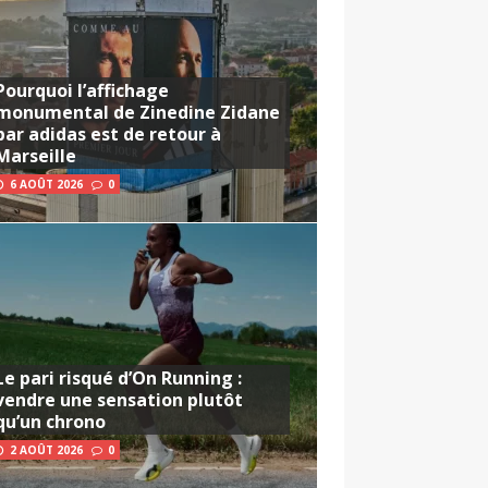
Pourquoi l’affichage
monumental de Zinedine Zidane
par adidas est de retour à
Marseille
6 AOÛT 2026
0
Le pari risqué d’On Running :
vendre une sensation plutôt
qu’un chrono
2 AOÛT 2026
0