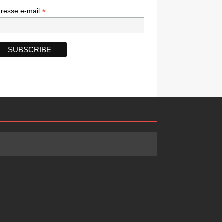
*
*
resse e-mail