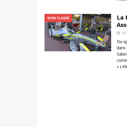
La 
NON CLASSÉ
Ass
10 
Du sp
dans 
Sabin
comme
« L’é