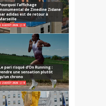
Pourquoi l’affichage
monumental de Zinedine Zidane
par adidas est de retour à
Marseille
6 AOÛT 2026
0
Le pari risqué d’On Running :
vendre une sensation plutôt
qu’un chrono
2 AOÛT 2026
0