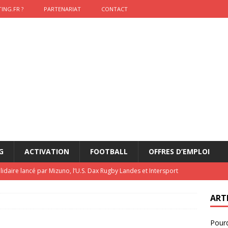
ING.FR ?
PARTENARIAT
CONTACT
G
ACTIVATION
FOOTBALL
OFFRES D’EMPLOI
lidaire lancé par Mizuno, l’U.S. Dax Rugby Landes et Intersport
urs-pompiers face aux incendies dans les Landes
RUGBY
ART
nning : vendre une sensation plutôt qu’un chrono
ACTIVATION
Pourq
t 2026 : pourquoi le sponsor officiel a perdu la finale
ETATS-