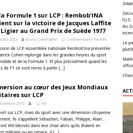
Zidan
Décou
la Formule 1 sur LCP : Rembob’INA
das : qui gagne vraiment
FOOTBALL
l’U.S
ient sur la victoire de Jacques Laffite
lès-D
onumental de Zinedine Zidane par adidas est de retour à
 Ligier au Grand Prix de Suède 1977
incen
mars 2023
Bruno Cammalleri
Commentaires fermés
Le pa
ssion de LCP-Assemblée nationale Rembob’Ina présentée
plutô
atrick Cohen replonge dans les grandes heures du sport
Marke
obile et de la Formule 1. Et plus précisément quand les
offici
its de F1 se sont remis à parler
[…]
Chass
ersion au cœur des Jeux Mondiaux
ACT
itaires sur LCP
décembre 2015
50
ort sur LCP, mais du sport avec une dimension citoyenne.
ment. Ils s’appellent Sébastien, Fabian, Philippe, Alain…
ont été blessés dans leur chair alors qu’ils étaient en
on militaire ou en service, à
[…]