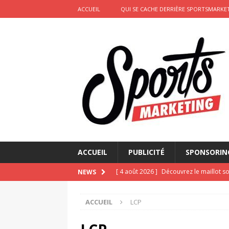
ACCUEIL
QUI SE CACHE DERRIÈRE SPORTSMARKET
ACCUEIL
PUBLICITÉ
SPONSORIN
[ 4 août 2026 ]
Découvrez le maillot so
NEWS
Saint-Paul-lès-Dax au profit des sape
ACCUEIL
LCP
[ 2 août 2026 ]
Le pari risqué d’On Ru
[ 2 août 2026 ]
Marketing sportif juille