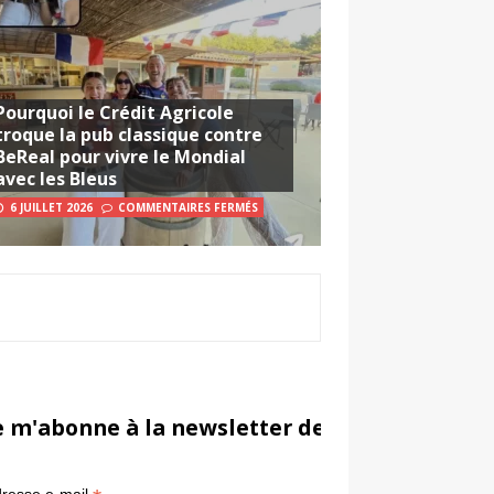
Pourquoi le Crédit Agricole
troque la pub classique contre
BeReal pour vivre le Mondial
avec les Bleus
6 JUILLET 2026
COMMENTAIRES FERMÉS
e m'abonne à la newsletter de Sportsmarketi
*
in
resse e-mail