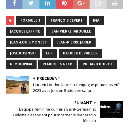
FORMULE 1
FRANÇOIS CEVERT
INA
JACQUES LAFFITE
JEAN PIERRE JABOUILLE
JEAN-LOUIS MONCET
JEAN-PIERRE JARIER
JOSÉ ROSINSKI
LCP
PATRICK DEPAILLER
REMBOB'INA
REMBOB'INA LCP
RICHARD POIROT
PRÉCÉDENT
Hackett London lance la campagne printemps été
2023 avec Jenson Button en safari
SUIVANT
L’équipe féminine du Paris Saint-Germain et
Deloitte s’associent pour incarner le leadership
féminin