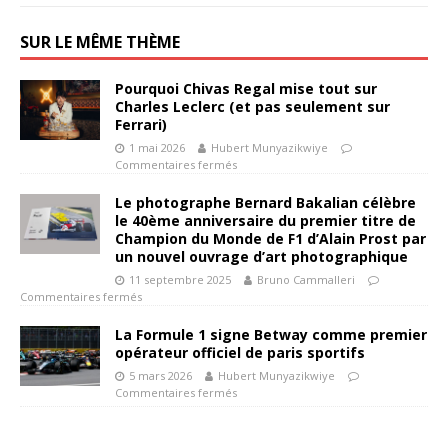
SUR LE MÊME THÈME
Pourquoi Chivas Regal mise tout sur
Charles Leclerc (et pas seulement sur
Ferrari)
1 mai 2026
Hubert Munyazikwiye
Commentaires fermés
Le photographe Bernard Bakalian célèbre
le 40ème anniversaire du premier titre de
Champion du Monde de F1 d’Alain Prost par
un nouvel ouvrage d’art photographique
11 septembre 2025
Bruno Cammalleri
Commentaires fermés
La Formule 1 signe Betway comme premier
opérateur officiel de paris sportifs
5 mars 2026
Hubert Munyazikwiye
Commentaires fermés