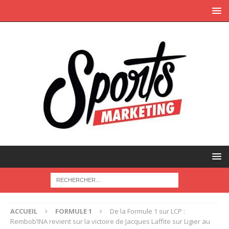
ACCUEIL
FORMULE 1
De la Formule 1 sur LCP :
Rembob’INA revient sur la victoire de Jacques Laffite sur Ligier au